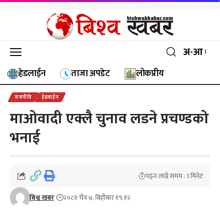
अ-आ
हेडलाईन
ताजा अपडेट
लोकप्रीय
राजनीति
हेडलाईन
माओवादी एक्लै चुनाव लडने प्रचण्डको
भनाई
पढ्न लाग्ने समय : 1 मिनेट
बिश्व खबर
२०८१ चैत्र ७, बिहीबार १९:१२