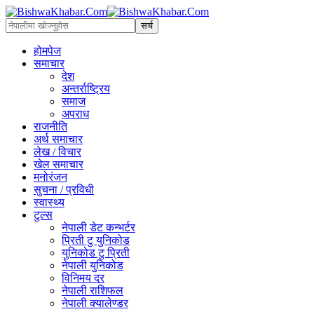
होमपेज
समाचार
देश
अन्तर्राष्ट्रिय
समाज
अपराध
राजनीति
अर्थ समाचार
लेख / विचार
खेल समाचार
मनोरंजन
सुचना / प्रविधी
स्वास्थ्य
टुल्स
नेपाली डेट कन्भर्टर
प्रिती टु युनिकोड
युनिकोड टु प्रिती
नेपाली युनिकोड
विनिमय दर
नेपाली राशिफल
नेपाली क्यालेण्डर