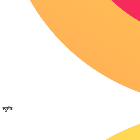
खुसी
0