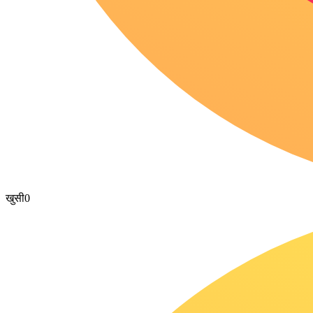
खुसी
0