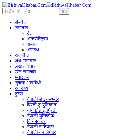
होमपेज
समाचार
देश
अन्तर्राष्ट्रिय
समाज
अपराध
राजनीति
अर्थ समाचार
लेख / विचार
खेल समाचार
मनोरंजन
सुचना / प्रविधी
स्वास्थ्य
टुल्स
नेपाली डेट कन्भर्टर
प्रिती टु युनिकोड
युनिकोड टु प्रिती
नेपाली युनिकोड
विनिमय दर
नेपाली राशिफल
नेपाली क्यालेण्डर