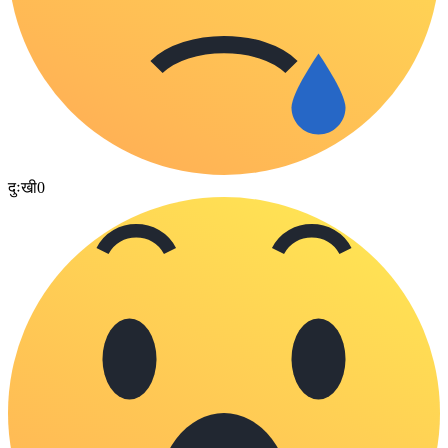
दुःखी
0