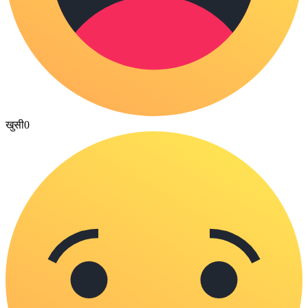
खुसी
0