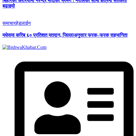
बिहारको अररियामा नरेन्द्र मोदीको भ्रमण : नेपालको सीमा क्षेत्रमा सतर्कता
बढाइयो
समाचार
हेडलाईन
मधेसमा करिब ६० प्रतिशत मतदान, जिल्लाअनुसार फरक–फरक सहभागिता