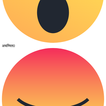
अचम्मित
0