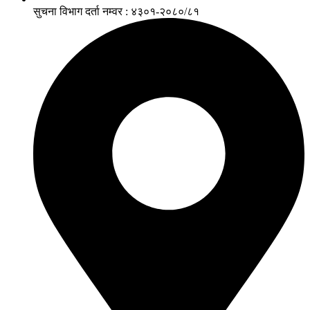
सुचना विभाग दर्ता नम्वर : ४३०१-२०८०/८१