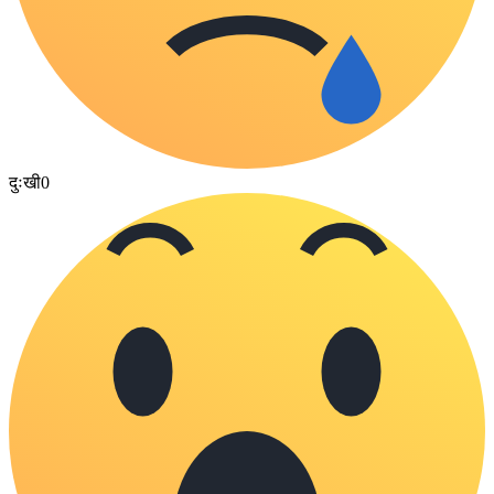
दुःखी
0