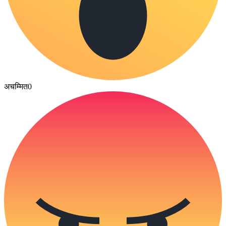
अचम्मित
0