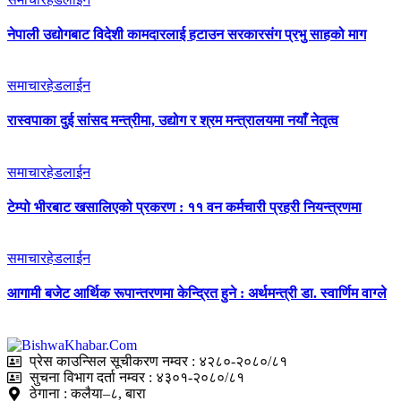
नेपाली उद्योगबाट विदेशी कामदारलाई हटाउन सरकारसंग प्रभु साहको माग
समाचार
हेडलाईन
रास्वपाका दुई सांसद मन्त्रीमा, उद्योग र श्रम मन्त्रालयमा नयाँ नेतृत्व
समाचार
हेडलाईन
टेम्पो भीरबाट खसालिएको प्रकरण : ११ वन कर्मचारी प्रहरी नियन्त्रणमा
समाचार
हेडलाईन
आगामी बजेट आर्थिक रूपान्तरणमा केन्द्रित हुने : अर्थमन्त्री डा. स्वार्णिम वाग्ले
प्रेस काउन्सिल सूचीकरण नम्वर : ४२८०-२०८०/८१
सुचना विभाग दर्ता नम्वर : ४३०१-२०८०/८१
ठेगाना : कलैया–८, बारा