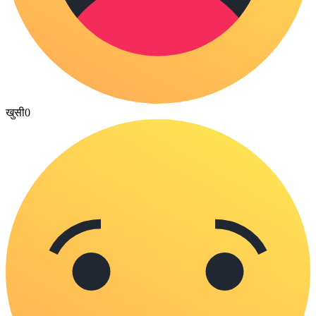
खुसी
0