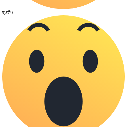
दुःखी
0