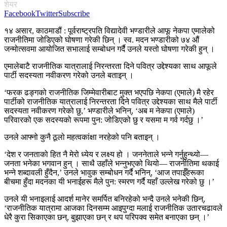
शेयर
Facebook
Twitter
Subscribe
१४ असार, काठमाडौं : पूर्वराष्ट्रपति विद्यादेवी भण्डारीले आफू नेकपा एमालेको
राजनीतिमा जोडिएको घोषणा गरेकी छिन् । स्व. मदन भण्डारीको ७४ औं
जन्मोत्सवमा आयोजित सभालाई सम्बोधन गर्दै उनले यस्तो घोषणा गरेकी हुन् ।
एमालेबाटै राजनीतिक यात्रालाई निरन्तरता दिने पवित्र उद्देश्यका साथ आफूले
पार्टी सदस्यता नवीकरण गरेको उनले बताइन् ।
‘फरक ढङ्गको राजनीतिक जिम्मेवारीबाट मुक्त भएपछि नेकपा (एमाले) मै रहेर
पार्टीको राजनीतिक यात्रालाई निरन्तरता दिने पवित्र उद्देश्यका साथ मैले पार्टी
सदस्यता नवीकरण गरेको छु,’ भण्डारीले भनिन्, ‘अब म नेकपा (एमाले)
परिवारको एक सदस्यको रूपमा पुन: जोडिएको छु र यसमा म गर्व गर्दछु ।’
उनले आफ्नो कुनै ठूलो महत्वकांक्षा नरहेको पनि बताइन् ।
‘देश र जनताको हित नै मेरो ध्येय र लक्ष्य हो । जननेताले भन्ने गर्नुहुन्थ्यो—
जनता भनेका भगवान हुन् । साथै उहाँले भन्नुभएको थियो— राजनीतिमा थकाई
भन्ने शब्दावली हुँदैन,’ उनले भावुक सम्बोधन गर्दै भनिन्, ‘आज तपाईँहरूका
बीचमा हुँदा मदनका यी भनाईहरू मैले पुन: स्मरण गर्दै यहाँ उल्लेख गरेको छु ।’
उनले यी भनाइलाई आदर्श मानेर समर्पित बनिरहेको भन्दै उनले भनेकी छिन्,
‘राजनीतिक यात्रामा आजका दिनसम्म आइपुग्दा मलाई राजनीतिक उतारचढावले
धेरै कुरा सिकाएका छन्, बुझाएका छन् र थप परिपक्व समेत बनाएका छन् ।’