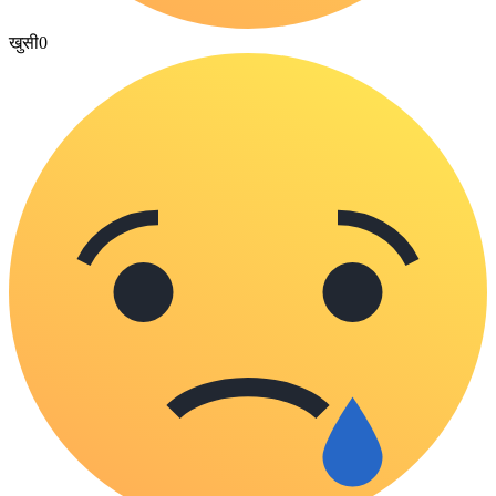
खुसी
0