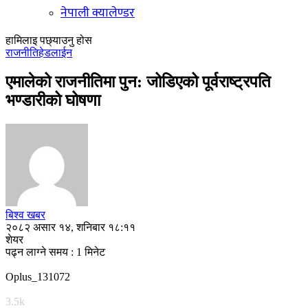
नेपाली क्यालेण्डर
हामिलाइ पछ्याउनु होस
राजनीति
हेडलाईन
एमालेको राजनीतिमा पुन: जोडिएको पूर्वराष्ट्रपति
भण्डारीको घोषणा
बिश्व खबर
२०८२ असार १४, शनिबार १८:११
शेयर
पढ्न लाग्ने समय : 1 मिनेट
Oplus_131072
3.5k