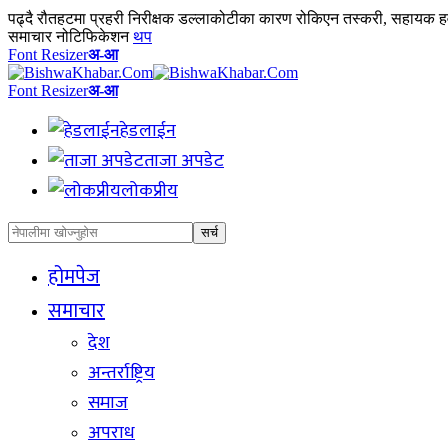
पढ्दै
रौतहटमा प्रहरी निरीक्षक डल्लाकोटीका कारण रोकिएन तस्करी, सहायक ह
समाचार नोटिफिकेशन
थप
Font Resizer
अ-आ
Font Resizer
अ-आ
हेडलाईन
ताजा अपडेट
लोकप्रीय
होमपेज
समाचार
देश
अन्तर्राष्ट्रिय
समाज
अपराध