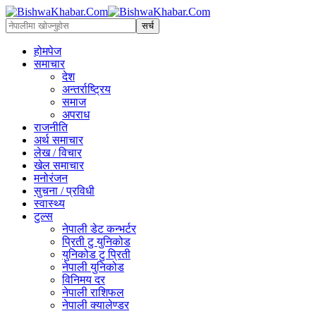
होमपेज
समाचार
देश
अन्तर्राष्ट्रिय
समाज
अपराध
राजनीति
अर्थ समाचार
लेख / विचार
खेल समाचार
मनोरंजन
सुचना / प्रविधी
स्वास्थ्य
टुल्स
नेपाली डेट कन्भर्टर
प्रिती टु युनिकोड
युनिकोड टु प्रिती
नेपाली युनिकोड
विनिमय दर
नेपाली राशिफल
नेपाली क्यालेण्डर