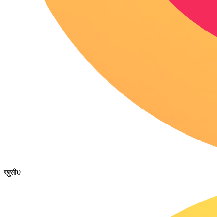
खुसी
0