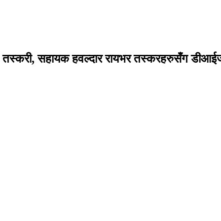
न तस्करी, सहायक हवल्दार रायभर तस्करहरुसँग डीआईज