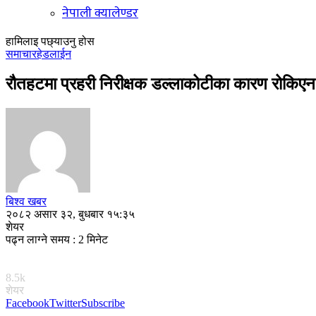
नेपाली क्यालेण्डर
हामिलाइ पछ्याउनु होस
समाचार
हेडलाईन
रौतहटमा प्रहरी निरीक्षक डल्लाकोटीका कारण रोकिए
बिश्व खबर
२०८२ असार ३२, बुधबार १५:३५
शेयर
पढ्न लाग्ने समय : 2 मिनेट
8.5k
शेयर
Facebook
Twitter
Subscribe