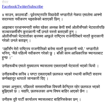
शेयर
Facebook
Twitter
Subscribe
४ साउन, काठमाडौं : पूर्वराष्ट्रपति विद्यादेवी भण्डारीले नेकपा एमालेमा आफ्नो
सदस्यता नवीकरण भइसकेको बताएकी छिन् ।
आइतबार प्रधानमन्त्री समेत रहेका अध्यक्ष केपी शर्मा ओलीसँगको भेटवार्तापछि
सञ्चारकर्मीसँग कुराकानी गर्दै उनले यस्तो बताएकी हुन् ।
ओलीसँगको भेटवार्ताका क्रममा आफूले राष्ट्रिय राजनीतिबारे मात्रै कुराकानी
गरेको उनले बताइन् ।
‘उहाँसँग मेरो राष्ट्रिय राजनीतिको बारेमा मात्रै कुराकानी भयो,’ भण्डारीले
भनिन्, ‘मैले पहिल्यै नवीकरण गरेको छु । बाँकी काम आधिकारिक च्यानलबाट
हुन्छ ।’
उनीहरूबीच एमाले मुख्यालय च्यासलमा एक्लाएक्लै भेटवार्ता भएको थियो ।
उनीहरूबीच करिब २ घण्टा एक्लाएक्लै छलफल भएको स्थायी कमिटी सदस्य
कर्णबहादुर थापाले जानकारी दिए ।
उनका अनुसार, पछिल्लो समसामयिक विषयमै केन्द्रित रहेर छलफल भएको
बुझिएको छ । यद्यपि, छलफलका अन्य विषय बाहिर आएको छैन ।
उनीहरू दुवै पार्टी कार्यालय च्यासलबाट बाहिरिसकेका छन् ।