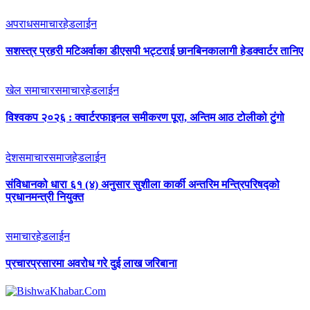
अपराध
समाचार
हेडलाईन
सशस्त्र प्रहरी मटिअर्वाका डीएसपी भट्टराई छानबिनकालागी हेडक्वार्टर तानिए
खेल समाचार
समाचार
हेडलाईन
विश्वकप २०२६ : क्वार्टरफाइनल समीकरण पूरा, अन्तिम आठ टोलीको टुंगो
देश
समाचार
समाज
हेडलाईन
संविधानको धारा ६१ (४) अनुसार सुशीला कार्की अन्तरिम मन्त्रिपरिषद्को
प्रधानमन्त्री नियुक्त
समाचार
हेडलाईन
प्रचारप्रसारमा अवरोध गरे दुई लाख जरिबाना