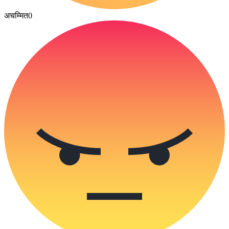
अचम्मित
0