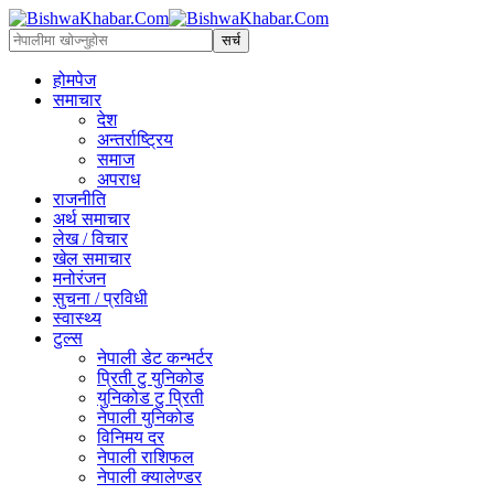
होमपेज
समाचार
देश
अन्तर्राष्ट्रिय
समाज
अपराध
राजनीति
अर्थ समाचार
लेख / विचार
खेल समाचार
मनोरंजन
सुचना / प्रविधी
स्वास्थ्य
टुल्स
नेपाली डेट कन्भर्टर
प्रिती टु युनिकोड
युनिकोड टु प्रिती
नेपाली युनिकोड
विनिमय दर
नेपाली राशिफल
नेपाली क्यालेण्डर