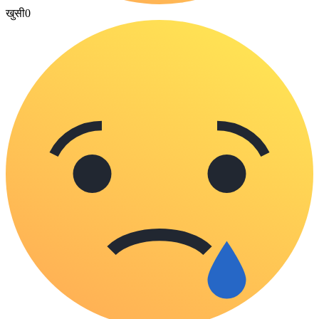
खुसी
0