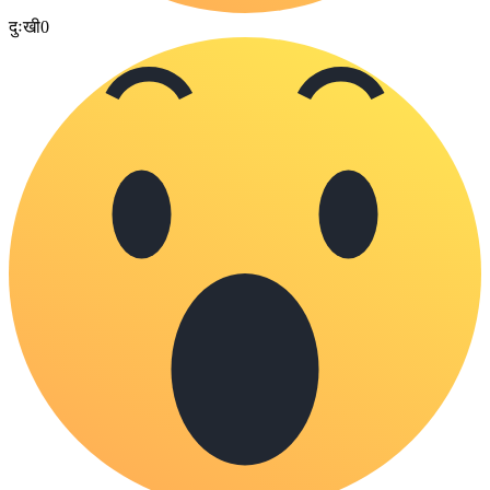
दुःखी
0