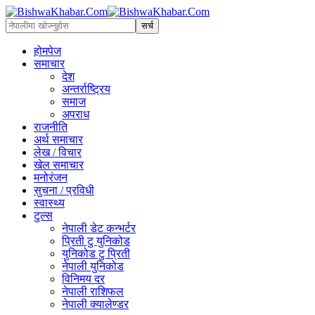
होमपेज
समाचार
देश
अन्तर्राष्ट्रिय
समाज
अपराध
राजनीति
अर्थ समाचार
लेख / विचार
खेल समाचार
मनोरंजन
सुचना / प्रविधी
स्वास्थ्य
टुल्स
नेपाली डेट कन्भर्टर
प्रिती टु युनिकोड
युनिकोड टु प्रिती
नेपाली युनिकोड
विनिमय दर
नेपाली राशिफल
नेपाली क्यालेण्डर