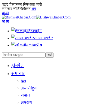
पढ्दै
वीरगञ्जमा निषेधाज्ञा जारी
समाचार नोटिफिकेशन
थप
Font
अ-आ
Resizer
Font
अ-आ
Resizer
हेडलाईन
ताजा अपडेट
लोकप्रीय
होमपेज
समाचार
देश
अन्तर्राष्ट्रिय
समाज
अपराध