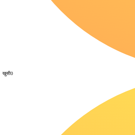
खुसी
0