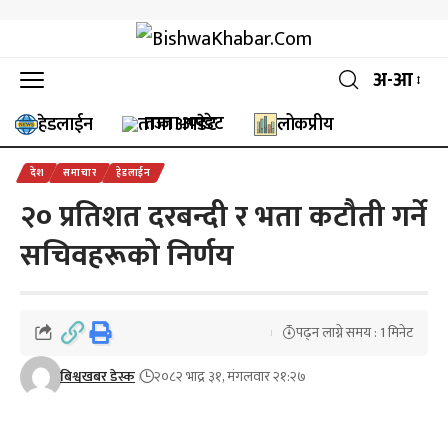
अ-आ
ताजा अपडेट
हेडलाईन
लोकप्रीय
देश
समाचार
हेडलाईन
२० प्रतिशत दरबन्दी र भता कटौती गर्ने
सचिवहरूको निर्णय
पढ्न लाग्ने समय : 1 मिनेट
बिश्वखबर डेस्क
२०८२ भाद्र ३१, मंगलवार २१:२७