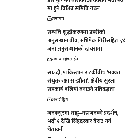
प्रेस युनियन बाराको अधिवेशन भदौ २०
मा हुने,विभिन्न समिति गठन
समाचार
सम्पत्ति शुद्धीकरणमा प्रहरीको
अनुसन्धान तीव्र, अभिषेक गिरीसहित ६४
जना अनुसन्धानको दायरामा
समाचार
हेडलाईन
साउदी, पाकिस्तान र टर्कीबीच ‘मक्का
संयुक्त रक्षा सम्झौता’, क्षेत्रीय सुरक्षा
सहकार्य बलियो बनाउने प्रतिबद्धता
अन्तर्राष्ट्रिय
जनकपुरमा साहु–महाजनको प्रदर्शन,
भदौ १ देखि सिंहदरबार घेराउ गर्ने
चेतावनी