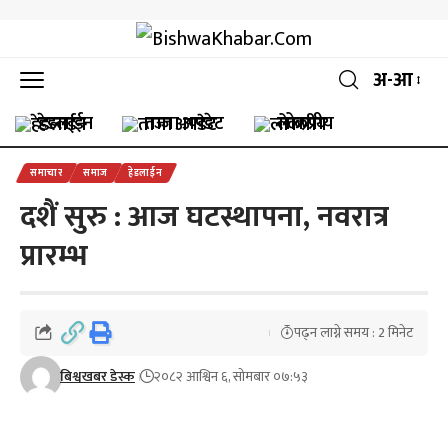
अ-आ
हेडलाईन
ताजा अपडेट
लोकप्रीय
समाचार
समाज
हेडलाईन
दशैं सुरु : आज घटस्थापना, नवरात्र
प्रारम्भ
पढ्न लाग्ने समय : 2 मिनेट
बिश्वखबर डेस्क
२०८२ आश्विन ६, सोमबार ०७:५३