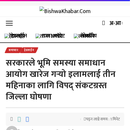
अ-आ
हेडलाईन
ताजा अपडेट
लोकप्रीय
समाचार
हेडलाईन
सरकारले भूमि समस्या समाधान
आयोग खारेज गर्‍यो इलामलाई तीन
महिनाका लागि विपद् संकटग्रस्त
जिल्ला घोषणा
पढ्न लाग्ने समय : 1 मिनेट