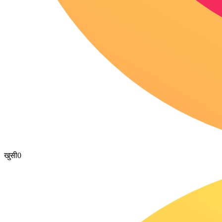
खुसी
0