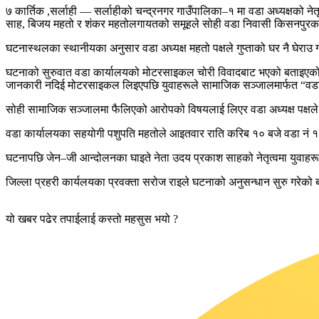
७ कार्तिक ,सर्लाही — सर्लाहीको चन्द्रनगर गाउँपालिका–१ मा वडा अध्यक्षको 
साह, बिजय महतो र शंकर महतोलगायतको समूहले सोही वडा निवासी किसनपुरका ज
घटनास्थलका स्थानीयका अनुसार वडा अध्यक्ष महतो पक्षले गुप्ताको घर नै घेरा
घटनाको सुरुवात वडा कार्यालयको मोटरसाइकल चोरी विवादबाट भएको बताइएको
जानकारी नदिई मोटरसाइकल लिइएपछि युवाहरूले सामाजिक सञ्जालमार्फत “वडा अ
सोही सामाजिक सञ्जालमा फैलिएको आरोपको विषयलाई लिएर वडा अध्यक्ष पक्षले 
वडा कार्यालयका सहयोगी पशुपति महतोले आइतवार राति करिब १० बजे वडा नं १ 
घटनापछि जेन–जी आन्दोलनका घाइते नेता उदय प्रकाश साहको नेतृत्वमा युवाहरूले व
जिल्ला प्रहरी कार्यलयका प्रवक्ता सरोज राइले घटनाको अनुसन्धान सुरु गरेक
यो खबर पढेर तपाईलाई कस्तो महसुस भयो ?