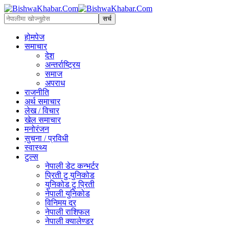
होमपेज
समाचार
देश
अन्तर्राष्ट्रिय
समाज
अपराध
राजनीति
अर्थ समाचार
लेख / विचार
खेल समाचार
मनोरंजन
सुचना / प्रविधी
स्वास्थ्य
टुल्स
नेपाली डेट कन्भर्टर
प्रिती टु युनिकोड
युनिकोड टु प्रिती
नेपाली युनिकोड
विनिमय दर
नेपाली राशिफल
नेपाली क्यालेण्डर