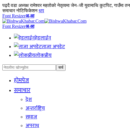
पढ्दै
वडा अध्यक्ष रामेश्वर महतोको नेतृत्वमा जेन–जी युवामाथि कुटपिट, गाउँमा त
समाचार नोटिफिकेशन
थप
Font Resizer
अ-आ
Font Resizer
अ-आ
हेडलाईन
ताजा अपडेट
लोकप्रीय
होमपेज
समाचार
देश
अन्तर्राष्ट्रिय
समाज
अपराध