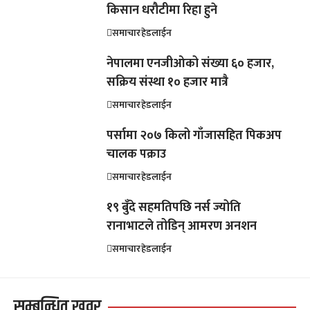
किसान धरौटीमा रिहा हुने
समाचार
हेडलाईन
नेपालमा एनजीओको संख्या ६० हजार,
सक्रिय संस्था १० हजार मात्रै
समाचार
हेडलाईन
पर्सामा २०७ किलो गाँजासहित पिकअप
चालक पक्राउ
समाचार
हेडलाईन
१९ बुँदे सहमतिपछि नर्स ज्योति
रानाभाटले तोडिन् आमरण अनशन
समाचार
हेडलाईन
सम्बन्धित खवर