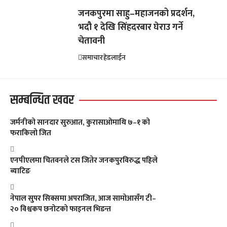
जनकपुरमा साहु–महाजनको प्रदर्शन,
भदौ १ देखि सिंहदरबार घेराउ गर्ने
चेतावनी
समाचार
हेडलाईन
सम्बन्धित खवर
जर्मनीको सानदार सुरुआत, कुरासाओमाथि ७–१ को
फराकिलो जित
एनपीएलमा चितवनले टस जितेर जनकपुरविरुद्ध पहिले
ब्याटिङ
नेपाल सुपर सिक्समा अपराजित, आज सामोआसँग टी–
२० विश्वकप छनोटको फाइनल भिडन्त