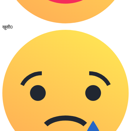
खुसी
0