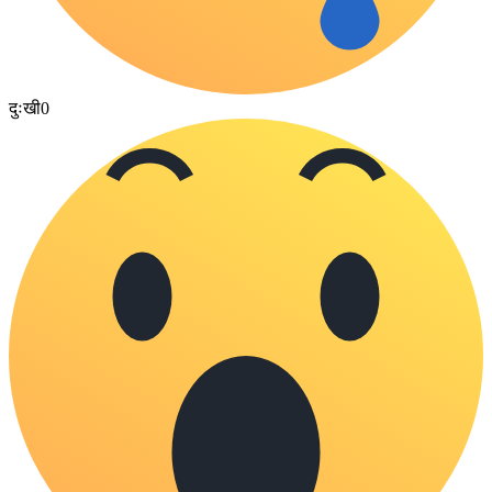
दुःखी
0