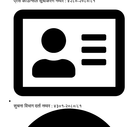
प्रेस काउन्सिल सूचीकरण नम्वर : ४२८०-२०८०/८१
सुचना विभाग दर्ता नम्वर : ४३०१-२०८०/८१