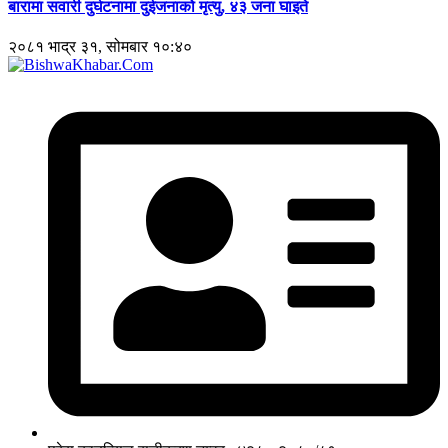
बारामा सवारी दुर्घटनामा दुईजनाको मृत्यु, ४३ जना घाइते
२०८१ भाद्र ३१, सोमबार १०:४०