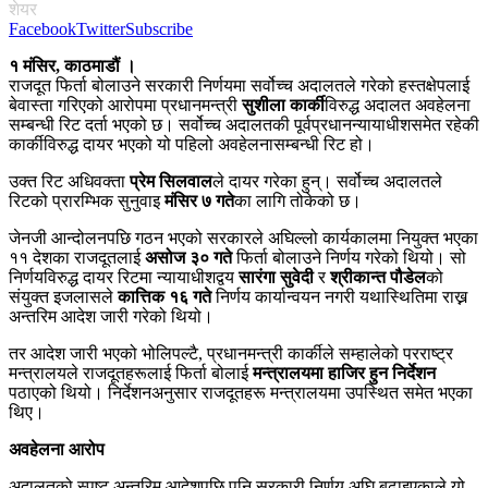
शेयर
Facebook
Twitter
Subscribe
१ मंसिर, काठमाडौं ।
राजदूत फिर्ता बोलाउने सरकारी निर्णयमा सर्वोच्च अदालतले गरेको हस्तक्षेपलाई
बेवास्ता गरिएको आरोपमा प्रधानमन्त्री
सुशीला कार्की
विरुद्ध अदालत अवहेलना
सम्बन्धी रिट दर्ता भएको छ। सर्वोच्च अदालतकी पूर्वप्रधानन्यायाधीशसमेत रहेकी
कार्कीविरुद्ध दायर भएको यो पहिलो अवहेलनासम्बन्धी रिट हो।
उक्त रिट अधिवक्ता
प्रेम सिलवाल
ले दायर गरेका हुन्। सर्वोच्च अदालतले
रिटको प्रारम्भिक सुनुवाइ
मंसिर ७ गते
का लागि तोकेको छ।
जेनजी आन्दोलनपछि गठन भएको सरकारले अघिल्लो कार्यकालमा नियुक्त भएका
११ देशका राजदूतलाई
असोज ३० गते
फिर्ता बोलाउने निर्णय गरेको थियो। सो
निर्णयविरुद्ध दायर रिटमा न्यायाधीशद्वय
सारंगा सुवेदी
र
श्रीकान्त पौडेल
को
संयुक्त इजलासले
कात्तिक १६ गते
निर्णय कार्यान्वयन नगरी यथास्थितिमा राख्न
अन्तरिम आदेश जारी गरेको थियो।
तर आदेश जारी भएको भोलिपल्टै, प्रधानमन्त्री कार्कीले सम्हालेको परराष्ट्र
मन्त्रालयले राजदूतहरूलाई फिर्ता बोलाई
मन्त्रालयमा हाजिर हुन निर्देशन
पठाएको थियो। निर्देशनअनुसार राजदूतहरू मन्त्रालयमा उपस्थित समेत भएका
थिए।
अवहेलना आरोप
अदालतको स्पष्ट अन्तरिम आदेशपछि पनि सरकारी निर्णय अघि बढाइएकाले यो