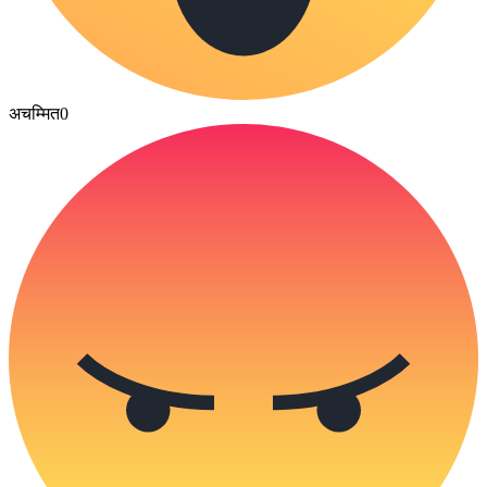
अचम्मित
0