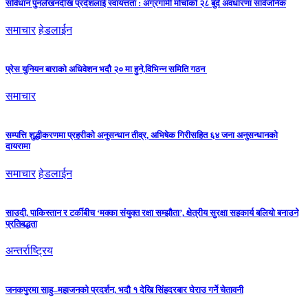
संविधान पुनर्लेखनदेखि प्रदेशलाई स्वायत्तता : अग्रगामी मोर्चाको २८ बुँदे अवधारणा सार्वजनिक
समाचार
हेडलाईन
प्रेस युनियन बाराको अधिवेशन भदौ २० मा हुने,विभिन्न समिति गठन
समाचार
सम्पत्ति शुद्धीकरणमा प्रहरीको अनुसन्धान तीव्र, अभिषेक गिरीसहित ६४ जना अनुसन्धानको
दायरामा
समाचार
हेडलाईन
साउदी, पाकिस्तान र टर्कीबीच ‘मक्का संयुक्त रक्षा सम्झौता’, क्षेत्रीय सुरक्षा सहकार्य बलियो बनाउने
प्रतिबद्धता
अन्तर्राष्ट्रिय
जनकपुरमा साहु–महाजनको प्रदर्शन, भदौ १ देखि सिंहदरबार घेराउ गर्ने चेतावनी