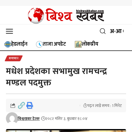
अ-आ
हेडलाईन
ताजा अपडेट
लोकप्रीय
समाचार
मधेश प्रदेशका सभामुख रामचन्द्र
मण्डल पदमुक्त
पढ्न लाग्ने समय : 1 मिनेट
बिश्वखबर डेस्क
२०८२ मंसिर ३, बुधबार १८:०४