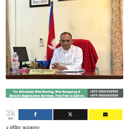
3k
शेयर
३ मंसिर,जनकपुर