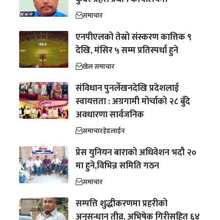
समाचार
एनपीएलको तेस्रो संस्करण कात्तिक ९
देखि, मंसिर ५ सम्म प्रतिस्पर्धा हुने
खेल समाचार
संविधान पुनर्लेखनदेखि प्रदेशलाई
स्वायत्तता : अग्रगामी मोर्चाको २८ बुँदे
अवधारणा सार्वजनिक
समाचार
हेडलाईन
प्रेस युनियन बाराको अधिवेशन भदौ २०
मा हुने,विभिन्न समिति गठन
समाचार
सम्पत्ति शुद्धीकरणमा प्रहरीको
अनुसन्धान तीव्र, अभिषेक गिरीसहित ६४