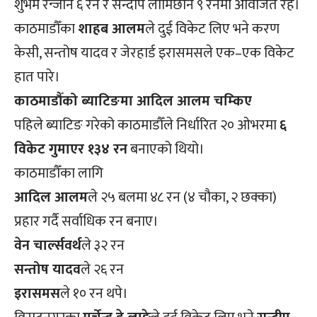
शुभम रन्जाने ६ रन र सन्दीप लामिछाने ९ रनमा अविजित रहे।
काठमाडौँका
शाहब आलम
ले दुई विकेट लिए भने करण
केसी, सन्तोष यादव र जेरहार्ड इरासमसले एक–एक विकेट
हात पारे।
काठमाडौँको ब्याटिङमा आदिल आलम चम्किए
पहिले ब्याटिङ गरेको काठमाडौँले निर्धारित २० ओभरमा
६
विकेट गुमाएर १३४ रन
बनाएको थियो।
काठमाडौँका लागि
आदिल आलम
ले २५ बलमा ४८ रन (४ चौका, २ छक्का)
प्रहार गर्दै सर्वाधिक रन बनाए।
वेन चार्ल्सवर्थ
ले ३२ रन
सन्तोष यादव
ले २६ रन
इरासमस
ले १० रन थपे।