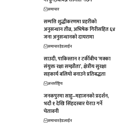
मा हुने,विभिन्न समिति गठन
समाचार
सम्पत्ति शुद्धीकरणमा प्रहरीको
अनुसन्धान तीव्र, अभिषेक गिरीसहित ६४
जना अनुसन्धानको दायरामा
समाचार
हेडलाईन
साउदी, पाकिस्तान र टर्कीबीच ‘मक्का
संयुक्त रक्षा सम्झौता’, क्षेत्रीय सुरक्षा
सहकार्य बलियो बनाउने प्रतिबद्धता
अन्तर्राष्ट्रिय
जनकपुरमा साहु–महाजनको प्रदर्शन,
भदौ १ देखि सिंहदरबार घेराउ गर्ने
चेतावनी
समाचार
हेडलाईन