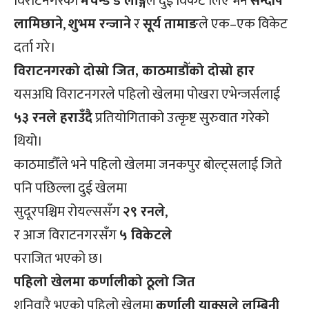
विराटनगरका
मर्चेन्ड डे लाङ्गे
ले दुई विकेट लिए भने
सन्दीप
लामिछाने
,
शुभम रन्जाने
र
सूर्य तामाङ
ले एक–एक विकेट
दर्ता गरे।
विराटनगरको दोस्रो जित, काठमाडौँको दोस्रो हार
यसअघि विराटनगरले पहिलो खेलमा पोखरा एभेन्जर्सलाई
५३ रनले हराउँदै
प्रतियोगिताको उत्कृष्ट सुरुवात गरेको
थियो।
काठमाडौँले भने पहिलो खेलमा जनकपुर बोल्ट्सलाई जिते
पनि पछिल्ला दुई खेलमा
सुदूरपश्चिम रोयल्ससँग
२९ रनले
,
र आज विराटनगरसँग
५ विकेटले
पराजित भएको छ।
पहिलो खेलमा कर्णालीको ठूलो जित
शनिवारै भएको पहिलो खेलमा
कर्णाली याक्सले लुम्बिनी