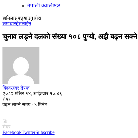
नेपाली क्यालेण्डर
हामिलाइ पछ्याउनु होस
समाचार
हेडलाईन
चुनाव लड्ने दलको संख्या १०८ पुग्यो, अझै बढ्न सक्न
बिश्वखबर डेस्क
२०८२ मंसिर १४, आईतवार १०:४६
शेयर
पढ्न लाग्ने समय : 3 मिनेट
5k
शेयर
Facebook
Twitter
Subscribe