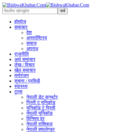
होमपेज
समाचार
देश
अन्तर्राष्ट्रिय
समाज
अपराध
राजनीति
अर्थ समाचार
लेख / विचार
खेल समाचार
मनोरंजन
सुचना / प्रविधी
स्वास्थ्य
टुल्स
नेपाली डेट कन्भर्टर
प्रिती टु युनिकोड
युनिकोड टु प्रिती
नेपाली युनिकोड
विनिमय दर
नेपाली राशिफल
नेपाली क्यालेण्डर