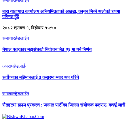
समाचार
हेडलाईन
बारा यातायात कार्यालय अनियमितताको अखडा, कानुन मिच्ने थलोको रुपमा
परिणत हुँदै
२०८२ श्रावण १, बिहीबार १५:५०
समाचार
हेडलाईन
नेपाल पत्रकार महासंघको निर्वाचन जेठ २६ मा गर्ने निर्णय
अपराध
हेडलाईन
सर्वोच्चका महिमानलाई ३ कसुरमा म्याद थप गरिने
समाचार
हेडलाईन
रौतहटमा झडप प्रकरण : जनमत पार्टीका जिल्ला संयोजक पक्राउ, कर्फ्यू जारी