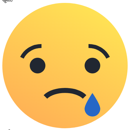
खुसी
0