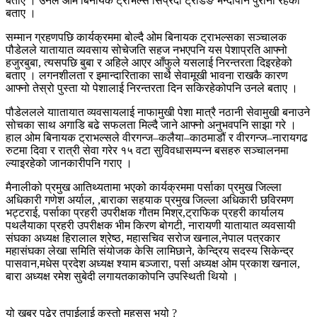
बताए । उनले ओम बिनायक ट्राभल्स सिप्रदी ट्रेडिङ भन्दापनि पुरानो रहेको
बताए ।
सम्मान ग्रहणपछि कार्यक्रममा बोल्दै ओम बिनायक ट्राभल्सका सञ्चालक
पौडेलले यातायात व्यवसाय सोचेजति सहज नभएपनि यस पेशाप्रति आफ्नो
हजुरबुबा, त्यसपछि बुबा र अहिले आएर आँफुले यसलाई निरन्तरता दिइरहेको
बताए । लगनशीलता र इमान्दारिताका साथै सेवामूखी भावना राखकै कारण
आफ्नो तेस्रो पुस्ता यो पेशालाई निरन्तरता दिन सकिरहेकोपनि उनले बताए ।
पौडेललले याातायात व्यवसायलाई नाफामुखी पेशा मात्रै नठानी सेवामुखी बनाउने
सोचका साथ अगाडि बढे सफलता मिल्दै जाने आफ्नो अनुभवपनि साझा गरे ।
हाल ओम बिनायक ट्राभल्सले वीरगन्ज–कलैया–काठमाडौं र वीरगन्ज–नारायगढ
रुटमा दिवा र रात्री सेवा गरेर १५ वटा सुविवधासम्पन्न बसहरु सञ्चालनमा
ल्याइरहेको जानकारीपनि गराए ।
मैनालीको प्रमुख आतिथ्यतामा भएको कार्यक्रममा पर्साका प्रमुख जिल्ला
अधिकारी गणेश अर्याल, ,बाराका सहयाक प्रमुख जिल्ला अधिकारी छविरमण
भट्टराई, पर्साका प्रहरी उपरीक्षक गौतम मिश्र,ट्राफिक प्रहरी कार्यालय
पथलैयाका प्रहरी उपरीक्षक भीम किरण बोगटी, नारायणी यातायात व्यवसायी
संघका अध्यक्ष हिरालाल श्रेष्ठ, महासचिव सरोज खनाल,नेपाल पत्रकार
महासंघका लेखा समिति संयोजक केसि लामिछाने, केन्द्रिय सदस्य सिकेन्द्र
पासवान,मधेस प्रदेश अध्यक्ष श्याम बञ्जारा, पर्सा अध्यक्ष ओम प्रकाश खनाल,
बारा अध्यक्ष रमेश सुबेदी लगायतकाकोपनि उपस्थिती थियो ।
यो खबर पढेर तपाईलाई कस्तो महसुस भयो ?