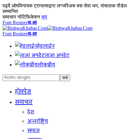
पढ्दै
ओमविनायक ट्राभल्सद्वारा लग्जरिअस बस सेवा थप, संचालक पौडेल
सम्मानित
समाचार नोटिफिकेशन
थप
Font Resizer
अ-आ
Font Resizer
अ-आ
हेडलाईन
ताजा अपडेट
लोकप्रीय
होमपेज
समाचार
देश
अन्तर्राष्ट्रिय
समाज