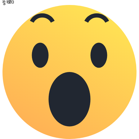
दुःखी
0