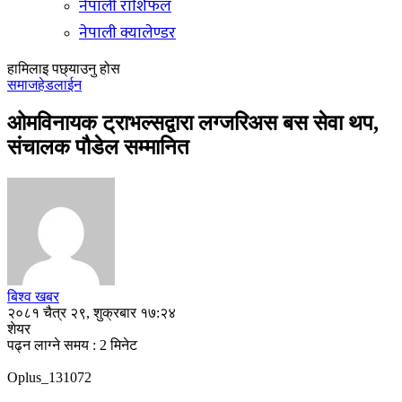
नेपाली राशिफल
नेपाली क्यालेण्डर
हामिलाइ पछ्याउनु होस
समाज
हेडलाईन
ओमविनायक ट्राभल्सद्वारा लग्जरिअस बस सेवा थप,
संचालक पौडेल सम्मानित
बिश्व खबर
२०८१ चैत्र २९, शुक्रबार १७:२४
शेयर
पढ्न लाग्ने समय : 2 मिनेट
Oplus_131072