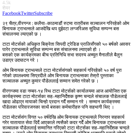
4.5k
शेयर
Facebook
Twitter
Subscribe
२९ चैत्र,वीरगन्ज : कलैया–काठमाडौं रुटमा रात्रीबस सञ्चालन गरिरहेको ओम
बिनायक ट्राभल्सले आजदेखि थप दुईवटा लग्जरिअस सुविधा सम्पन्न बस
संचालनमा ल्याएको छ ।
टाटा मोटर्सको अधिकृत बिक्रेता सिपदी ट्रेडिङ प्रालिसँगको ५० बर्षको अवसर
पारेर ट्राभल्सले सुविधा सम्पन्न बस संचालनमा ल्याएको हो ।
बसको एक कार्यक्रमका बीच प्रतिनिधि सभा सदस्य अच्युत मैनालीले बैलुन
उडाएर उदघाटन गरे ।
ओम बिनायक ट्राभल्सले टाटा मोटर्ससंगको सहकार्य गरिरहेको ५० वर्ष पुरा
गरेको उपलक्ष्यमा सिप्रदीले ओम बिनायक ट्राभल्सका तेस्रो पुस्ताका
सञ्चालक अच्युत कुमार पौडेललाई सम्मान समेत गरेको छ ।
वीरगन्जमा वडा नम्बर-१४ स्थि टाटा मोटर्सको कार्यालयमा आज आयोजित एक
कार्यक्रममा टाटा मोटर्सका सह–महानिर्देशक कृष्ण चन्दले संचालक पौडेललाई
खादा ओढाएर मायाको चिन्हो प्रदान गर्दै सम्मान गरे । सम्मान कार्यक्रममा
पौडेलका परिवारजनका साथै बसका कर्मचारीहरु पनि सहभागी थिए ।
टाटा मोटर्ससंग विगत ५० वर्षदेखि ओम बिनायक ट्राभल्सले निरन्तर सहकार्य
गरेर यातायात सेवा दिदैं आएकाले त्यसैको कदर गर्दै ओम बिनायक ट्राभल्सका
सञ्चालक पौडेललाई सम्मानित गरिएको टाटा मोटर्सका सह–महानिर्देशक चन्दले