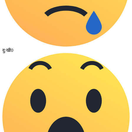
दुःखी
0