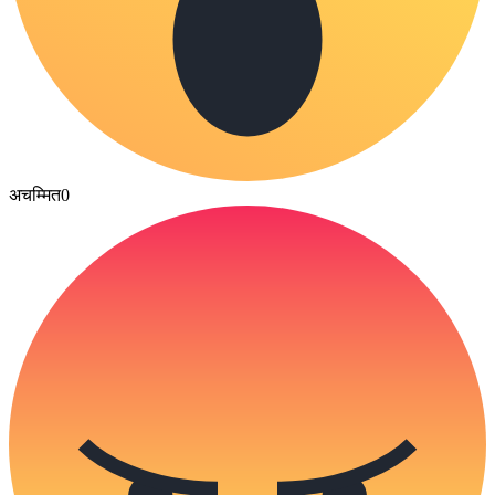
अचम्मित
0