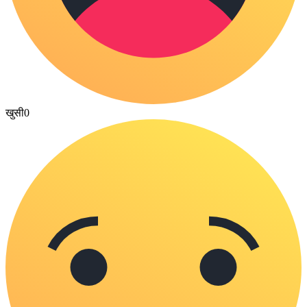
खुसी
0