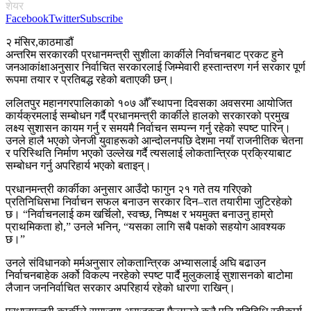
शेयर
Facebook
Twitter
Subscribe
२ मंसिर,काठमाडौं
अन्तरिम सरकारकी प्रधानमन्त्री सुशीला कार्कीले निर्वाचनबाट प्रकट हुने
जनआकांक्षाअनुसार निर्वाचित सरकारलाई जिम्मेवारी हस्तान्तरण गर्न सरकार पूर्ण
रूपमा तयार र प्रतिबद्ध रहेको बताएकी छन्।
ललितपुर महानगरपालिकाको १०७ औँ स्थापना दिवसका अवसरमा आयोजित
कार्यक्रमलाई सम्बोधन गर्दै प्रधानमन्त्री कार्कीले हालको सरकारको प्रमुख
लक्ष्य सुशासन कायम गर्नु र समयमै निर्वाचन सम्पन्न गर्नु रहेको स्पष्ट पारिन्।
उनले हालै भएको जेनजी युवाहरूको आन्दोलनपछि देशमा नयाँ राजनीतिक चेतना
र परिस्थिति निर्माण भएको उल्लेख गर्दै त्यसलाई लोकतान्त्रिक प्रक्रियाबाट
सम्बोधन गर्नु अपरिहार्य भएको बताइन्।
प्रधानमन्त्री कार्कीका अनुसार आउँदो फागुन २१ गते तय गरिएको
प्रतिनिधिसभा निर्वाचन सफल बनाउन सरकार दिन–रात तयारीमा जुटिरहेको
छ। “निर्वाचनलाई कम खर्चिलो, स्वच्छ, निष्पक्ष र भयमुक्त बनाउनु हाम्रो
प्राथमिकता हो,” उनले भनिन्, “यसका लागि सबै पक्षको सहयोग आवश्यक
छ।”
उनले संविधानको मर्मअनुसार लोकतान्त्रिक अभ्यासलाई अघि बढाउन
निर्वाचनबाहेक अर्को विकल्प नरहेको स्पष्ट पार्दै मुलुकलाई सुशासनको बाटोमा
लैजान जननिर्वाचित सरकार अपरिहार्य रहेको धारणा राखिन्।