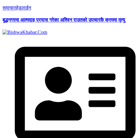
समाचार
हेडलाईन
बुद्धनगरमा आत्मदाह प्रयास गरेका अश्विन राउतको उपचारकै क्रममा मृत्यु