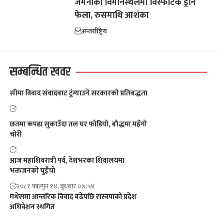
जर्मनीको विमानस्थलमा विस्फोटक ड्रोन
फेला, रुसमाथि आशंका
अन्तर्राष्ट्रिय
सम्बन्धित खवर
सीमा विवाद संवादबाट टुंग्याउने सरकारको प्रतिबद्धता
छतमा कपडा सुकाउँदा तल घर फोडियो, बौद्धमा महँगो
चोरी
आज महाशिवरात्री पर्व, देशभरका शिवालयमा
भक्तजनको घुइँचो
२०८१ फाल्गुन १४, बुधबार ०७:५४
मधेसमा आन्तरिक विवाद बढेपछि रास्वपाको प्रदेश
अधिवेशन स्थगित