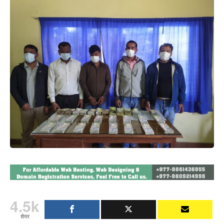
4.5k
शेयर