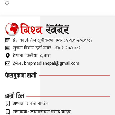
प्रेस काउन्सिल सूचीकरण नम्वर : ४२८०-२०८०/८१
सुचना विभाग दर्ता नम्वर : ४३०१-२०८०/८१
ठेगाना : कलैया–८, बारा
ईमेल : bmpmedianepal@gmail.com
फेसबुकमा हामी
हाम्रो टिम
अध्यक्ष : राकेश पाण्डेय
सम्पादक : जयनारायण प्रसाद यादव