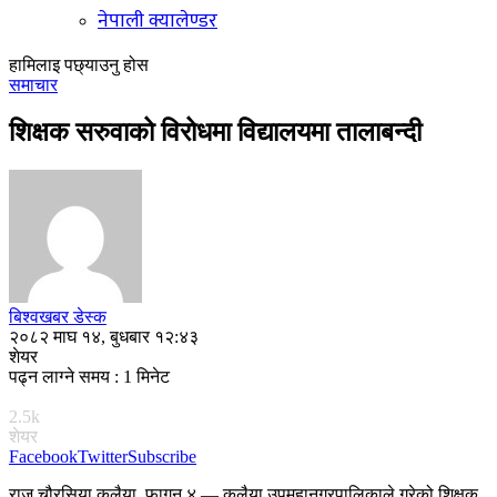
नेपाली क्यालेण्डर
हामिलाइ पछ्याउनु होस
समाचार
शिक्षक सरुवाको विरोधमा विद्यालयमा तालाबन्दी
बिश्वखबर डेस्क
२०८२ माघ १४, बुधबार १२:४३
शेयर
पढ्न लाग्ने समय : 1 मिनेट
2.5k
शेयर
Facebook
Twitter
Subscribe
राजु चौरसिया,कलैया, फागुन ४ — कलैया उपमहानगरपालिकाले गरेको शिक्षक