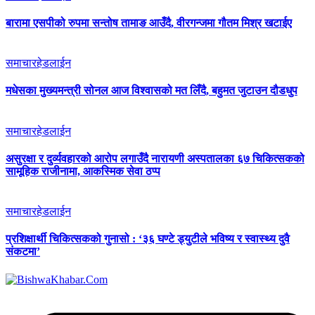
बारामा एसपीको रुपमा सन्तोष तामाङ आउँदै, वीरगन्जमा गौतम मिश्र खटाईए
समाचार
हेडलाईन
मधेसका मुख्यमन्त्री सोनल आज विश्वासको मत लिँदै, बहुमत जुटाउन दौडधुप
समाचार
हेडलाईन
असुरक्षा र दुर्व्यवहारको आरोप लगाउँदै नारायणी अस्पतालका ६७ चिकित्सकको
सामूहिक राजीनामा, आकस्मिक सेवा ठप्प
समाचार
हेडलाईन
प्रशिक्षार्थी चिकित्सकको गुनासो : ‘३६ घण्टे ड्युटीले भविष्य र स्वास्थ्य दुवै
संकटमा’