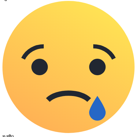
दुःखी
0