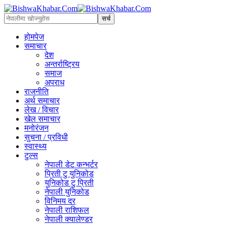
होमपेज
समाचार
देश
अन्तर्राष्ट्रिय
समाज
अपराध
राजनीति
अर्थ समाचार
लेख / विचार
खेल समाचार
मनोरंजन
सुचना / प्रविधी
स्वास्थ्य
टुल्स
नेपाली डेट कन्भर्टर
प्रिती टु युनिकोड
युनिकोड टु प्रिती
नेपाली युनिकोड
विनिमय दर
नेपाली राशिफल
नेपाली क्यालेण्डर