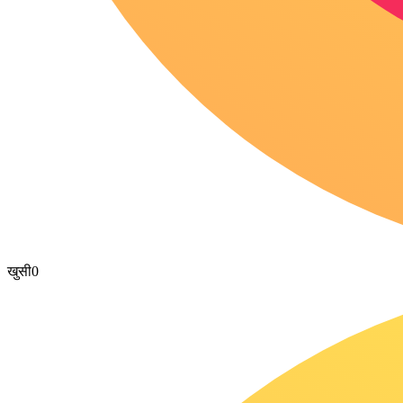
खुसी
0