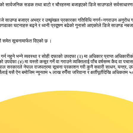
को सार्वजनिक सडक तथा बाटो र चौरहरुमा बजाइएको डिजे साउण्डले सर्वसाधारणको 
री डिजे साउण्ड बजाएर अभद्र र उच्छृंखल प्रकारका गतिविधि नगर्न÷नगराउन अनुरोध
झगडाका घटनाहरु बढ्ने र ध्वनी प्रदूषण बढेको गुनासो आएकोले डिजे साउण्ड नबजाउन
वनी समेत सूचनामार्फत दिएको छ ।
र्न नहुने भन्ने व्यवस्था र सोही दफाको उपदफा (२) मा अधिकार प्राप्त अधिकारीको
उपदफा (४) मा यस्तो कसूर गर्ने वा गराउने व्यक्तिलाई पाँच वर्षसम्म कैद वा पचास 
रकारले नेपाल राजपत्रमा सूचना प्रकाशन गरी कुनै सवारी साधन, यन्त्र, उपकरण, औ
र्नेलाई यसै ऐन बमोजिम न्युनतम ५ लाख रुपैँया जरिवाना र क्षर्तीपूर्तीदेखि अधिकतम ५