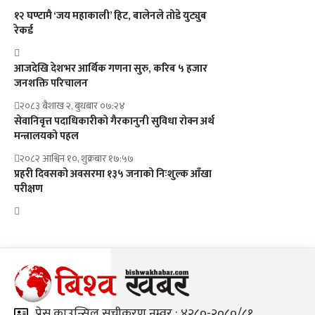
१२ घण्टामै ‘जय महाकाली’ हिट, बालेनले तोडे युट्युब
रेकर्ड
आजदेखि देशभर आर्थिक गणना सुरु, करिब ५ हजार
जनशक्ति परिचालन
२०८३ बैशाख २, बुधबार ०७:२४
सेवानिवृत्त पदाधिकारीको गैरकानुनी सुविधा रोक्न अर्थ
मन्त्रालयको पहल
२०८२ आश्विन १०, शुक्रबार १७:५७
प्रहरी दिवसको अवसरमा १३५ जनाको निःशुल्क आँखा
परीक्षण
प्रेस काउन्सिल सूचीकरण नम्वर : ४२८०-२०८०/८१