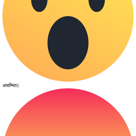
अचम्मित
1