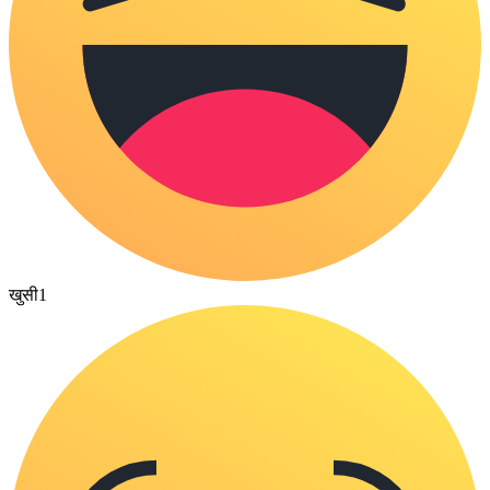
खुसी
1