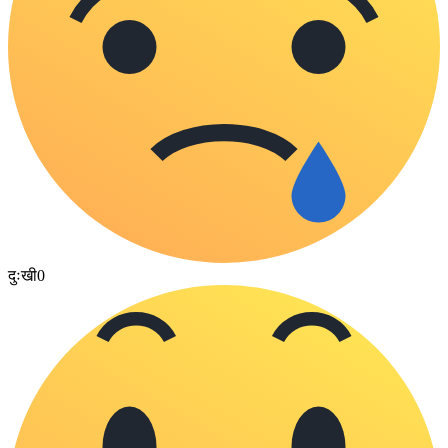
दुःखी
0