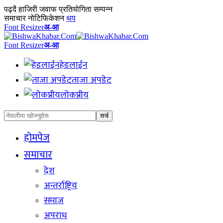
पढ्दै
हाजिरी जवाफ प्रतियोगिता सम्पन्न
समाचार नोटिफिकेशन
थप
Font Resizer
अ-आ
Font Resizer
अ-आ
हेडलाईन
ताजा अपडेट
लोकप्रीय
होमपेज
समाचार
देश
अन्तर्राष्ट्रिय
समाज
अपराध