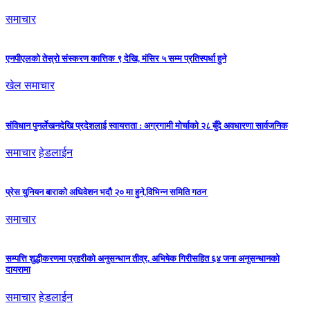
समाचार
एनपीएलको तेस्रो संस्करण कात्तिक ९ देखि, मंसिर ५ सम्म प्रतिस्पर्धा हुने
खेल समाचार
संविधान पुनर्लेखनदेखि प्रदेशलाई स्वायत्तता : अग्रगामी मोर्चाको २८ बुँदे अवधारणा सार्वजनिक
समाचार
हेडलाईन
प्रेस युनियन बाराको अधिवेशन भदौ २० मा हुने,विभिन्न समिति गठन
समाचार
सम्पत्ति शुद्धीकरणमा प्रहरीको अनुसन्धान तीव्र, अभिषेक गिरीसहित ६४ जना अनुसन्धानको
दायरामा
समाचार
हेडलाईन