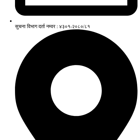
सुचना विभाग दर्ता नम्वर : ४३०१-२०८०/८१