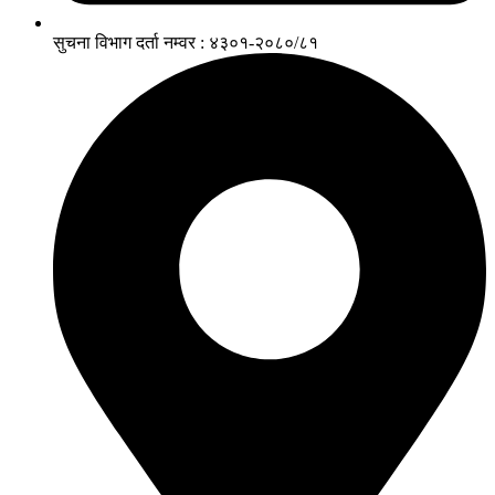
सुचना विभाग दर्ता नम्वर : ४३०१-२०८०/८१