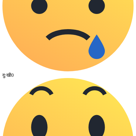
दुःखी
0