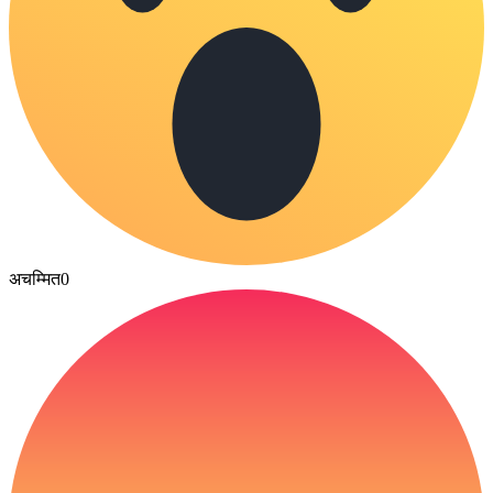
अचम्मित
0