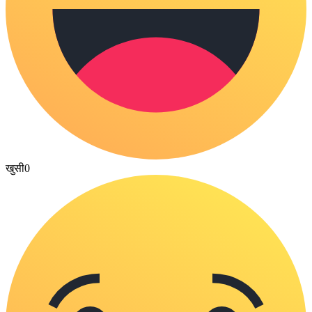
खुसी
0