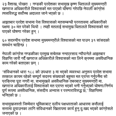
२३ वैशाख, पोखरा । गण्डकी प्रदेशका सभामुख कृष्ण धितालले मुख्यमन्त्री
खगराज अधिकारीले विश्वासको मत पाएको घोषणा गरेपछि नेपाली कांग्रेस
त्यसविरुद्ध सर्वोच्च अदालत जाने भएको छ ।
आइतबार प्रदेश सभामा पेस विश्वासको मतसम्बन्धी प्रस्तावमा अधिकारीको
पक्षमा ३० मत परेको थियो । त्यही मतलाई सभामुख धितालले विश्वासको मत
पाएको घोषणा गरेका हुन् ।
६० सदस्यीय प्रदेश सभामा मुख्यमन्त्रीले विश्वासको मत पाउन ३१ सांसदको
समर्थन चाहिन्छ ।
नेपाली कांग्रेस गण्डकीका प्रमुख सचेतक नन्दप्रसाद न्यौपानेले आइतबार
विज्ञप्ति जारी गर्दै खगराज अधिकारीले विश्वासको मत लिने क्रममा असंवैधानिक
काम गरेको बताएका छन् ।
‘संविधानको धारा १८८ को उपधारा ३ मा भएको व्यवस्था अनुरूप प्रदेश सभामा
तत्काल कायम रहेको सम्पूर्ण सदस्य संख्याको बहुमत मत प्राप्त गर्नुपर्नेमा सो
प्रक्रिया पूरा नगरी मा. सभामुखले असंवैधानिक तबरबाट मुख्यमन्त्री मा.
खगराज अधिकारीलाई विश्वासको मत प्राप्त भएको भनी गर्नुभएको घोषणा/निर्णय
पूर्ण रूपमा असंवैधानिक, संसदीय अभ्यास र परम्पराविरुद्ध छ,’ विज्ञप्तिमा
भनिएको छ ।
सभामुखजस्तो जिम्मेवार भूमिकाबाट दलीय पक्षधरताको आधारमा कसैलाई
सत्तामा पुर्‍याउनका लागि संविधानको खिलापमा कार्य हुनु दुःखद भएको कांग्रेसले
जनाएको छ ।