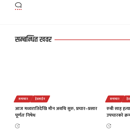
सम्बन्धित खवर
समाचार
हेडलाईन
समाचार
हे
आज मध्यरातिदेखि मौन अवधि सुरु, प्रचार–प्रसार
रुबी साह हत्
पूर्णतः निषेध
उपचारको क्रमम