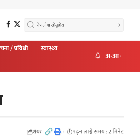
चना / प्रविधी
स्वास्थ्य
अ-आ
प
पढ्न लाग्ने समय : 2 मिनेट
शेयर