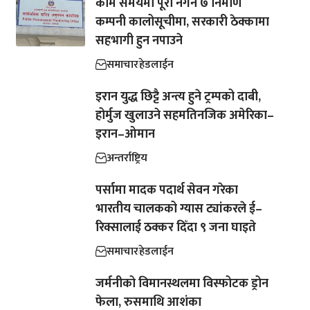
काम समयमा पूरा नगर्ने ७ निर्माण
कम्पनी कालोसूचीमा, सरकारी ठेक्कामा
सहभागी हुन नपाउने
समाचार
हेडलाईन
इरान युद्ध छिट्टै अन्त्य हुने ट्रम्पको दाबी,
होर्मुज खुलाउने सहमतिनजिक अमेरिका–
इरान–ओमान
अन्तर्राष्ट्रिय
पर्सामा मादक पदार्थ सेवन गरेका
भारतीय चालकको ग्यास ट्यांकरले ई–
रिक्सालाई ठक्कर दिँदा ९ जना घाइते
समाचार
हेडलाईन
जर्मनीको विमानस्थलमा विस्फोटक ड्रोन
फेला, रुसमाथि आशंका