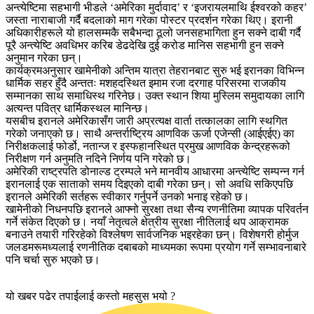
अन्त्येष्टिमा सहभागी भीडले ‘अमेरिका मुर्दावाद’ र ‘इजरायलमाथि ईश्वरको कहर’
जस्ता नाराबाजी गर्दै बदलाको माग गरेका पोस्टर प्रदर्शन गरेका थिए। इरानी
अधिकारीहरूले यो हालसम्मकै सबैभन्दा ठूलो जनसहभागिता हुन सक्ने दाबी गर्दै
पूरै अन्त्येष्टि अवधिभर करिब डेढदेखि दुई करोड मानिस सहभागी हुन सक्ने
अनुमान गरेका छन्।
कार्यक्रमअनुसार खामेनीको अन्तिम यात्रा तेहरानबाट सुरु भई इरानका विभिन्न
धार्मिक सहर हुँदै अन्ततः मशहदस्थित इमाम रजा दरगाह परिसरमा राजकीय
सम्मानका साथ समाधिस्थ गरिनेछ। उक्त स्थान शिया मुस्लिम समुदायका लागि
अत्यन्त पवित्र धार्मिकस्थल मानिन्छ।
यसबीच इरानले अमेरिकासँग जारी अप्रत्यक्ष वार्ता तत्कालका लागि स्थगित
गरेको जनाएको छ। साथै अन्तर्राष्ट्रिय आणविक ऊर्जा एजेन्सी (आईएईए) का
निरीक्षकलाई फोर्डो, नतान्ज र इस्फहानस्थित प्रमुख आणविक केन्द्रहरूको
निरीक्षण गर्न अनुमति नदिने निर्णय पनि गरेको छ।
अमेरिकी राष्ट्रपति डोनाल्ड ट्रम्पले भने मानवीय आधारमा अन्त्येष्टि सम्पन्न गर्न
इरानलाई एक साताको समय दिइएको दाबी गरेका छन्। सो अवधि सकिएपछि
इरानले अमेरिकी सर्तहरू स्वीकार गर्नुपर्ने उनको भनाइ रहेको छ।
खामेनीको निधनपछि इरानले आफ्नो सुरक्षा तथा सैन्य रणनीतिमा व्यापक परिवर्तन
गर्ने संकेत दिएको छ। नयाँ नेतृत्वले क्षेत्रीय सुरक्षा नीतिलाई थप आक्रामक
बनाउने तयारी गरिरहेको विश्लेषण सार्वजनिक भइरहेका छन्। विशेषगरी होर्मुज
जलडमरूमध्यलाई रणनीतिक दबाबको माध्यमका रूपमा प्रयोग गर्ने सम्भावनाबारे
पनि चर्चा सुरु भएको छ।
यो खबर पढेर तपाईलाई कस्तो महसुस भयो ?