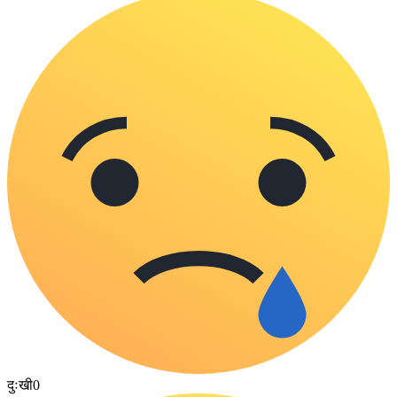
दुःखी
0