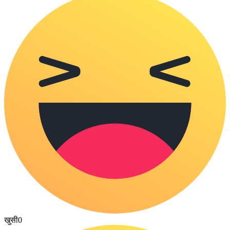
खुसी
0