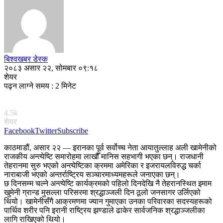
बिश्वखबर डेस्क
२०८३ असार २२, सोमबार ०९:१८
शेयर
पढ्न लाग्ने समय : 2 मिनेट
4.5k
शेयर
Facebook
Twitter
Subscribe
काठमाडौं, असार २२ — इरानका पूर्व सर्वोच्च नेता आयातुल्लाह अली खामेनीको
राजकीय अन्त्येष्टि समारोहमा लाखौँ मानिस सहभागी भएका छन्। राजधानी
तेहरानमा सुरु भएको अन्त्येष्टिका क्रममा अमेरिका र इजरायलविरुद्ध चर्का
नाराबाजी भएको अन्तर्राष्ट्रिय सञ्चारमाध्यमहरूले जनाएका छन्।
छ दिनसम्म चल्ने अन्त्येष्टि कार्यक्रमको पहिलो दिनदेखि नै तेहरानस्थित इमाम
खुमेनी ग्रान्ड मुसल्ला परिसरमा श्रद्धाञ्जली दिन ठूलो जनसागर उर्लिएको
थियो। खामेनीसँगै आक्रमणमा ज्यान गुमाएका उनका परिवारका सदस्यहरूको
पार्थिव शरीर पनि इरानी राष्ट्रिय झण्डाले ढाकेर सार्वजनिक श्रद्धाञ्जलीका
लागि राखिएको थियो।