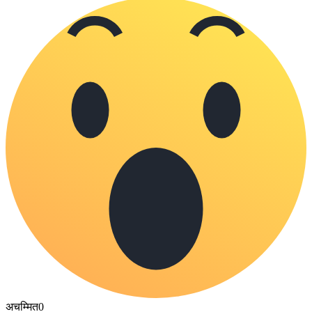
अचम्मित
0