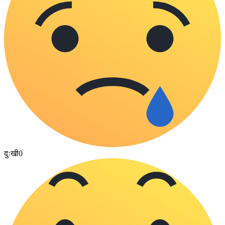
दुःखी
0