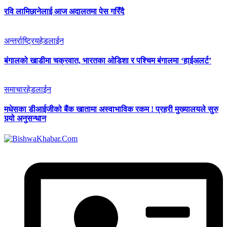
रवि लामिछानेलाई आज अदालतमा पेस गरिँदै
अन्तर्राष्ट्रिय
हेडलाईन
बंगालको खाडीमा चक्रवात, भारतका ओडिशा र पश्चिम बंगालमा ‘हाईअलर्ट’
समाचार
हेडलाईन
मधेसका डीआईजीको बैंक खातामा अस्वाभाविक रकम ! प्रहरी मुख्यालयले सुरु
गर्‍यो अनुसन्धान