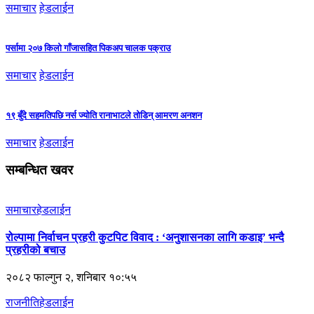
समाचार
हेडलाईन
पर्सामा २०७ किलो गाँजासहित पिकअप चालक पक्राउ
समाचार
हेडलाईन
१९ बुँदे सहमतिपछि नर्स ज्योति रानाभाटले तोडिन् आमरण अनशन
समाचार
हेडलाईन
सम्बन्धित खवर
समाचार
हेडलाईन
रोल्पामा निर्वाचन प्रहरी कुटपिट विवाद : ‘अनुशासनका लागि कडाइ’ भन्दै
प्रहरीको बचाउ
२०८२ फाल्गुन २, शनिबार १०:५५
राजनीति
हेडलाईन