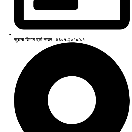
सुचना विभाग दर्ता नम्वर : ४३०१-२०८०/८१