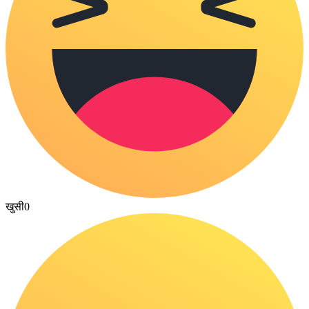
खुसी
0