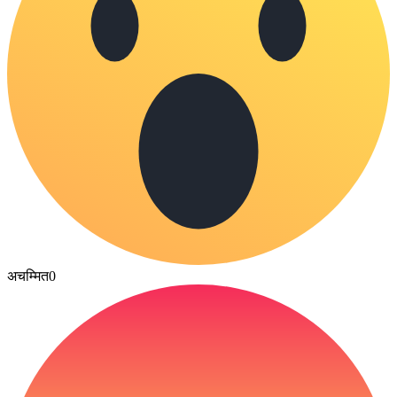
अचम्मित
0