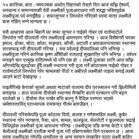
१५ कात्तिक, बारा : यमपञ्चक अर्थात् तिहारको तेस्रो दिन आज साँझ ऐश्वर्य,
धनधान्य र सम्पन्नताकी देवी लक्ष्मीको पूजाआराधना गरी श्रद्धा भक्तिपूर्वक
लक्ष्मीपूजा पर्व मनाइँदैछ । सफासुग्घर र लिपपोत गरिएको घरमा मात्र लक्ष्मीले
बास गर्छिन् भन्ने मान्यता छ ।
यसै आधारमा आज बिहानै घर सफा सुग्घर र गाईको गोबर एवं रातोमाटोले
लिपपोत गरी दीपावली गरेर लक्ष्मीलाई आमन्त्रण गरिन्छ । आज विशेषगरी घरका
झ्याल, ढोका, चोटा, कोठा, सङ्घार, कौसी, अटाली र भर्‍याङलगायतका स्थानमा
सरसफाइ गरी दीपावली गरिन्छ । यस पर्वलाई दीपमालिका पनि भनिन्छ ।
लक्ष्मीपूजा गरिने कात्तिक कृष्ण औँसीको रातलाई सुखरात्रि पनि भनिन्छ । वर्षभर
मनाइने चार प्रमुख रात्रिमध्ये यो पनि एक हो । लक्ष्मी पूजाका लागि आज साँझ
आँगनदेखि मूलढोका हुँदै लक्ष्मी स्थापना गरी पूजा गर्ने कोठासम्म गाईको गोबर र
रातोमाटोले लिपपोत गरेर चामलको पीठो र अबीरले लक्ष्मीको पाइला बनाई लक्ष्मी
आउने बाटो देखाइन्छ ।
पाइलैपिच्छे केराको सुत्लो अथवा माटाको पालामा दीप प्रज्ज्वलन गरी झिलीमिली
बनाइन्छ । हाल पालामा दीयोको स्थानमा मैनबत्ति बाल्ने प्रचलन पनि बढ्न
थालेको छ । दीयोमा तेल राखेर बत्ति बाल्नु नै वैदिक परम्परा भएको
धर्मशास्त्रविद् प्राध्यापक रामचन्द्र गौतम बताउँछन् ।
दीपावली गरिसकेपछि पूजा कोठामा दियो, कलश र गणेशसहित लक्ष्मी, कुबेर
स्थापना गरेर गरगहना, पैसा, धान, चामल, फलफूल, सेलरोटी र फूलमाला चढाई
विधिपूर्वक लक्ष्मीको पूजा आराधना गरिन्छ ।लक्ष्मीपूजा पछि कन्या केटी र छोरी
चेलीलाई लक्ष्मीको प्रतीक मानी पूजा गरी दक्षिणासमेत दिने प्रचलन छ । आज
घरमा लक्ष्मीपूजा गरेपछि धनदौलत वा अन्य सामान घरबाहिर पठाए लक्ष्मी बाहिर