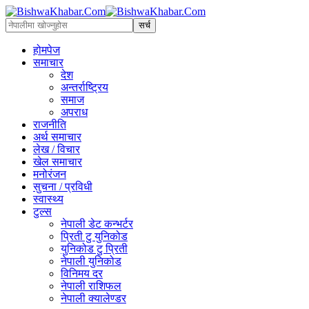
होमपेज
समाचार
देश
अन्तर्राष्ट्रिय
समाज
अपराध
राजनीति
अर्थ समाचार
लेख / विचार
खेल समाचार
मनोरंजन
सुचना / प्रविधी
स्वास्थ्य
टुल्स
नेपाली डेट कन्भर्टर
प्रिती टु युनिकोड
युनिकोड टु प्रिती
नेपाली युनिकोड
विनिमय दर
नेपाली राशिफल
नेपाली क्यालेण्डर