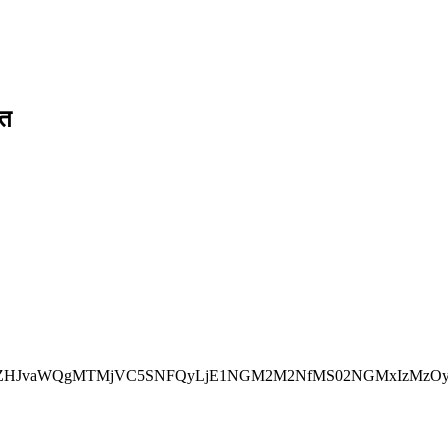
ित
FuZHJvaWQgMTMjVC5SNFQyLjE1NGM2M2NfMS02NGMxIzMzO