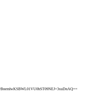
yBnemlwKSBWL01VU0hST09NEJ+3xuDnAQ==