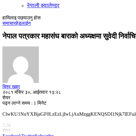
नेपाली क्यालेण्डर
हामिलाइ पछ्याउनु होस
समाचार
हेडलाईन
नेपाल पत्रकार महासंघ बाराको अध्यक्षमा सुवेदी निर्वाच
बिश्व खबर
२०८१ मंसिर ३०, आईतवार १३:२८
शेयर
पढ्न लाग्ने समय : 1 मिनेट
ClwKU1NuYXBjaGF0LzEzLjIwLjAuMzggKENQSDI1Njk7IE
3.5k
शेयर
Facebook
Twitter
Subscribe