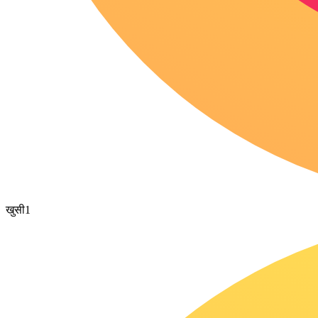
खुसी
1