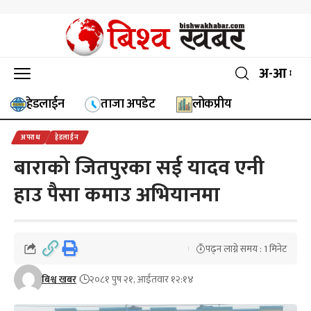
अ-आ
हेडलाईन
ताजा अपडेट
लोकप्रीय
अपराध
हेडलाईन
बाराको जितपुरका सई यादव एनी
हाउ पैसा कमाउ अभियानमा
पढ्न लाग्ने समय : 1 मिनेट
बिश्व खबर
२०८१ पुष २१, आईतवार १२:१४