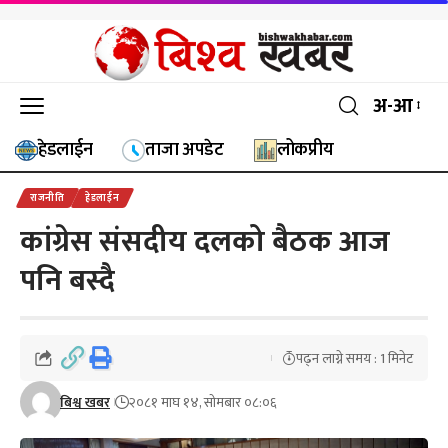
अ-आ
हेडलाईन
ताजा अपडेट
लोकप्रीय
राजनीति
हेडलाईन
कांग्रेस संसदीय दलको बैठक आज
पनि बस्दै
पढ्न लाग्ने समय : 1 मिनेट
बिश्व खबर
२०८१ माघ १४, सोमबार ०८:०६