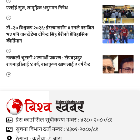
एसईई सुरु, सामूहिक अनुगमन निषेध
टी–२० विश्वकप २०२६: इंग्ल्यान्डसँग ४ रनले पराजित
भए पनि वानखेडेमा दीपेन्द्र सिंह ऐरीको ऐतिहासिक
कीर्तिमान
नक्कली भुटानी शरणार्थी प्रकरण : टोपबहादुर
रायमाझीलाई ४ वर्ष, बालकृष्ण खाणलाई २ वर्ष कैद
प्रेस काउन्सिल सूचीकरण नम्वर : ४२८०-२०८०/८१
सुचना विभाग दर्ता नम्वर : ४३०१-२०८०/८१
ठेगाना : कलैया–८, बारा