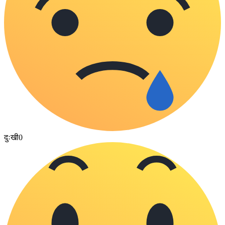
दुःखी
0