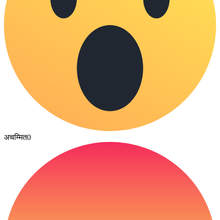
अचम्मित
0