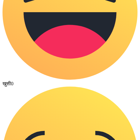
खुसी
0