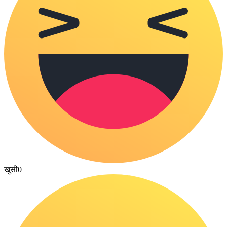
खुसी
0