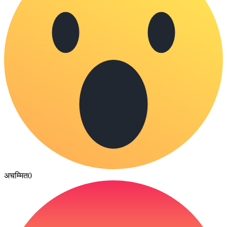
अचम्मित
0