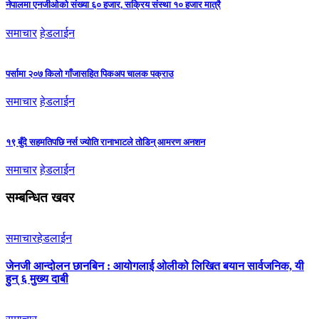
नेपालमा एनजीओको संख्या ६० हजार, सक्रिय संस्था १० हजार मात्रै
समाचार
हेडलाईन
पर्सामा २०७ किलो गाँजासहित पिकअप चालक पक्राउ
समाचार
हेडलाईन
१९ बुँदे सहमतिपछि नर्स ज्योति रानाभाटले तोडिन् आमरण अनशन
समाचार
हेडलाईन
सम्बन्धित खवर
समाचार
हेडलाईन
जेनजी आन्दोलन छानबिन : आयोगलाई ओलीको लिखित बयान सार्वजनिक, यी
हुन् ६ मुख्य दाबी