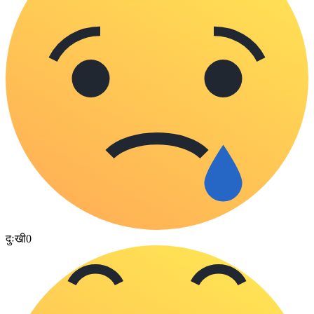
दुःखी
0