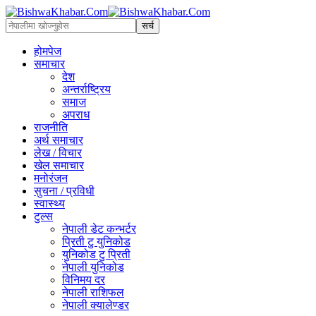
होमपेज
समाचार
देश
अन्तर्राष्ट्रिय
समाज
अपराध
राजनीति
अर्थ समाचार
लेख / विचार
खेल समाचार
मनोरंजन
सुचना / प्रविधी
स्वास्थ्य
टुल्स
नेपाली डेट कन्भर्टर
प्रिती टु युनिकोड
युनिकोड टु प्रिती
नेपाली युनिकोड
विनिमय दर
नेपाली राशिफल
नेपाली क्यालेण्डर