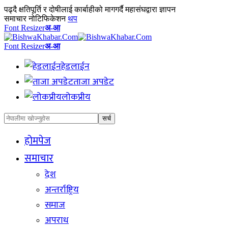
पढ्दै
क्षतिपूर्ति र दोषीलाई कार्बाहीको मागगर्दै महासंघद्वारा ज्ञापन
समाचार नोटिफिकेशन
थप
Font Resizer
अ-आ
Font Resizer
अ-आ
हेडलाईन
ताजा अपडेट
लोकप्रीय
होमपेज
समाचार
देश
अन्तर्राष्ट्रिय
समाज
अपराध