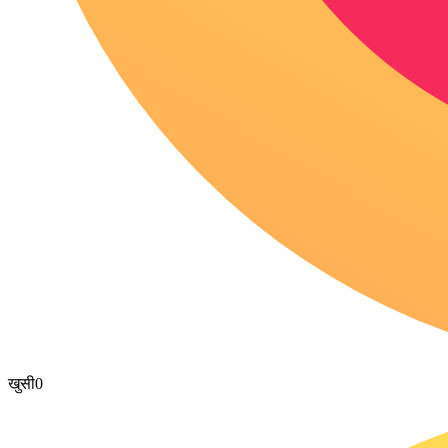
खुसी
0