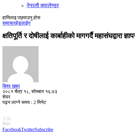
नेपाली क्यालेण्डर
हामिलाइ पछ्याउनु होस
समाचार
हेडलाईन
क्षतिपूर्ति र दोषीलाई कार्बाहीको मागगर्दै महासंघद्वारा ज्ञा
बिश्व खबर
२०८१ चैत्र १८, सोमबार १६:४३
शेयर
पढ्न लाग्ने समय : 2 मिनेट
3.5k
शेयर
Facebook
Twitter
Subscribe