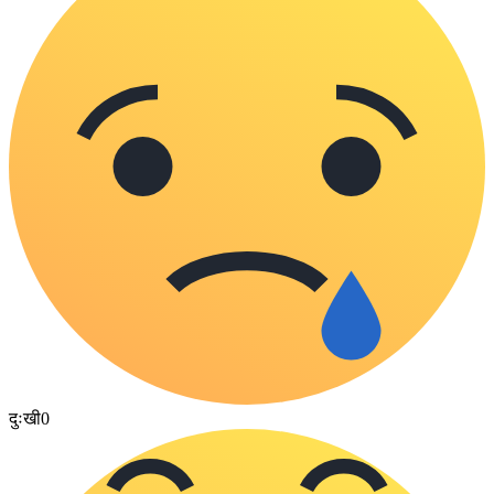
दुःखी
0