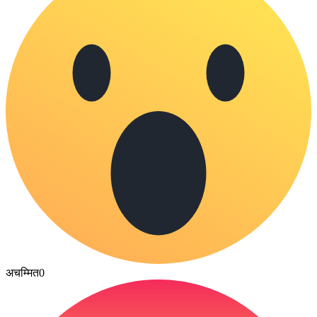
अचम्मित
0