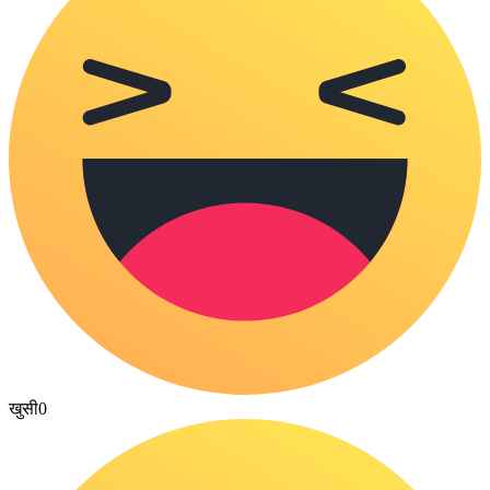
खुसी
0