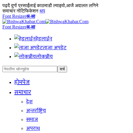
पढ्दै
दुर्गा प्रसाईंलाई काठमाडौ ल्याइयो,आजै अदालत लगिने
समाचार नोटिफिकेशन
थप
Font Resizer
अ-आ
Font Resizer
अ-आ
हेडलाईन
ताजा अपडेट
लोकप्रीय
होमपेज
समाचार
देश
अन्तर्राष्ट्रिय
समाज
अपराध