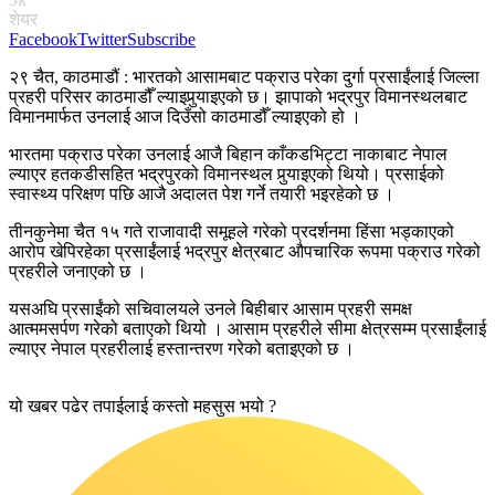
शेयर
Facebook
Twitter
Subscribe
२९ चैत, काठमाडौं : भारतको आसामबाट पक्राउ परेका दुर्गा प्रसाईंलाई जिल्ला
प्रहरी परिसर काठमाडौँ ल्याइपुर्‍याइएको छ। झापाको भद्रपुर विमानस्थलबाट
विमानमार्फत उनलाई आज दिउँसो काठमाडौँ ल्याइएको हो ।
भारतमा पक्राउ परेका उनलाई आजै बिहान काँकडभिट्टा नाकाबाट नेपाल
ल्याएर हतकडीसहित भद्रपुरको विमानस्थल पुर्‍याइएको थियो। प्रसाईको
स्वास्थ्य परिक्षण पछि आजै अदालत पेश गर्ने तयारी भइरहेको छ ।
तीनकुनेमा चैत १५ गते राजावादी समूहले गरेको प्रदर्शनमा हिंसा भड्काएको
आरोप खेपिरहेका प्रसाईंलाई भद्रपुर क्षेत्रबाट औपचारिक रूपमा पक्राउ गरेको
प्रहरीले जनाएको छ ।
यसअघि प्रसाईंको सचिवालयले उनले बिहीबार आसाम प्रहरी समक्ष
आत्ममसर्पण गरेको बताएको थियो । आसाम प्रहरीले सीमा क्षेत्रसम्म प्रसाईंलाई
ल्याएर नेपाल प्रहरीलाई हस्तान्तरण गरेको बताइएको छ ।
यो खबर पढेर तपाईलाई कस्तो महसुस भयो ?