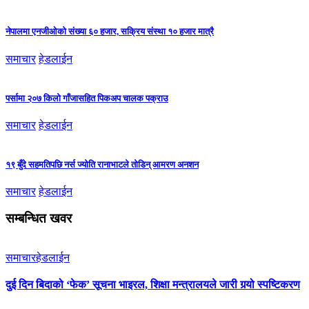
नेपालमा एनजीओको संख्या ६० हजार, सक्रिय संस्था १० हजार मात्रै
समाचार
हेडलाईन
पर्सामा २०७ किलो गाँजासहित पिकअप चालक पक्राउ
समाचार
हेडलाईन
१९ बुँदे सहमतिपछि नर्स ज्योति रानाभाटले तोडिन् आमरण अनशन
समाचार
हेडलाईन
सम्बन्धित खवर
समाचार
हेडलाईन
दुई दिन बिदाको ‘फेक’ सूचना भाइरल, शिक्षा मन्त्रालयले जारी गर्‍यो स्पष्टिकरण