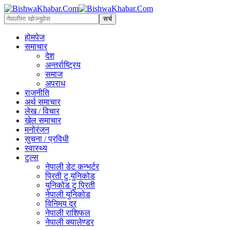
होमपेज
समाचार
देश
अन्तर्राष्ट्रिय
समाज
अपराध
राजनीति
अर्थ समाचार
लेख / विचार
खेल समाचार
मनोरंजन
सुचना / प्रविधी
स्वास्थ्य
टुल्स
नेपाली डेट कन्भर्टर
प्रिती टु युनिकोड
युनिकोड टु प्रिती
नेपाली युनिकोड
विनिमय दर
नेपाली राशिफल
नेपाली क्यालेण्डर