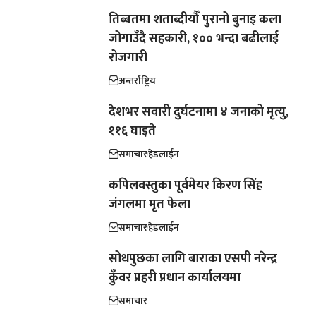
तिब्बतमा शताब्दीयौँ पुरानो बुनाइ कला
जोगाउँदै सहकारी, १०० भन्दा बढीलाई
रोजगारी
अन्तर्राष्ट्रिय
देशभर सवारी दुर्घटनामा ४ जनाको मृत्यु,
११६ घाइते
समाचार
हेडलाईन
कपिलवस्तुका पूर्वमेयर किरण सिंह
जंगलमा मृत फेला
समाचार
हेडलाईन
सोधपुछका लागि बाराका एसपी नरेन्द्र
कुँवर प्रहरी प्रधान कार्यालयमा
समाचार