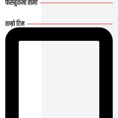
फेसबुकमा हामी
हाम्रो टिम