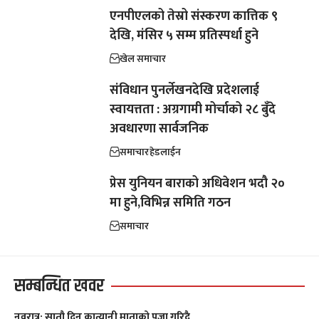
एनपीएलको तेस्रो संस्करण कात्तिक ९
देखि, मंसिर ५ सम्म प्रतिस्पर्धा हुने
खेल समाचार
संविधान पुनर्लेखनदेखि प्रदेशलाई
स्वायत्तता : अग्रगामी मोर्चाको २८ बुँदे
अवधारणा सार्वजनिक
समाचार
हेडलाईन
प्रेस युनियन बाराको अधिवेशन भदौ २०
मा हुने,विभिन्न समिति गठन
समाचार
सम्बन्धित खवर
नवरात्र: सातौ दिन कात्यानी माताको पूजा गरिदै