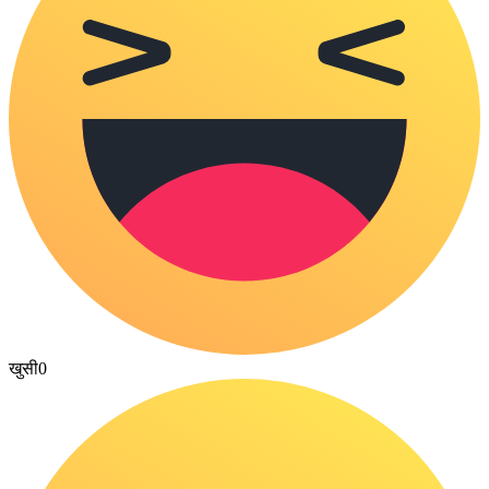
खुसी
0