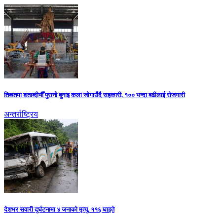
तिब्बतमा शताब्दीयौँ पुरानो बुनाइ कला जोगाउँदै सहकारी, १०० भन्दा बढीलाई रोजगारी
अन्तर्राष्ट्रिय
देशभर सवारी दुर्घटनामा ४ जनाको मृत्यु, ११६ घाइते