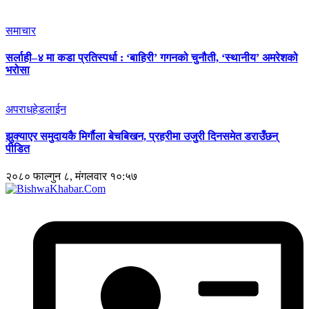
समाचार
सर्लाही–४ मा कडा प्रतिस्पर्धा : ‘बाहिरी’ गगनको चुनौती, ‘स्थानीय’ अमरेशको
भरोसा
अपराध
हेडलाईन
झुक्याएर समुदायकै मिर्गौला बेचबिखन, प्रहरीमा उजुरी दिनसमेत डराउँछन्
पीडित
२०८० फाल्गुन ८, मंगलवार १०:५७