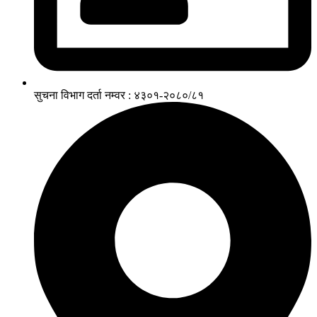
सुचना विभाग दर्ता नम्वर : ४३०१-२०८०/८१