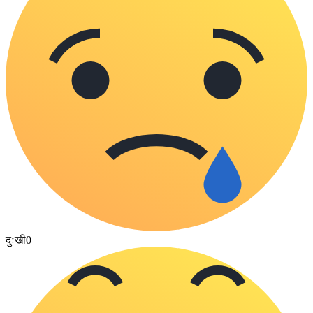
दुःखी
0