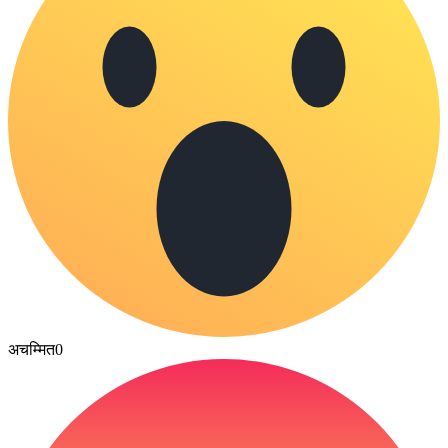
अचम्मित
0