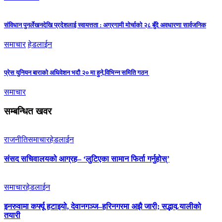
संविधान पुनर्लेखनदेखि प्रदेशलाई स्वायत्तता : अग्रगामी मोर्चाको २८ बुँदे अवधारणा सार्वजनिक
समाचार
हेडलाईन
प्रेस युनियन बाराको अधिवेशन भदौ २० मा हुने,विभिन्न समिति गठन
समाचार
सम्बन्धित खवर
राजनीति
समाचार
हेडलाईन
संसद सचिवालयको आग्रह– ‘लुटिएका सामान फिर्ता गर्नुहोस्’
समाचार
हेडलाईन
इनरुवामा कर्फ्यू हटाइयो, देवानगञ्ज–हरिनगरमा अझै जारी; सद्भाव र्‍यालीको
तयारी