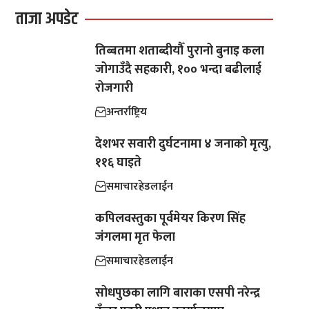
ताजा अपडेट
तिब्बतमा शताब्दीयौँ पुरानो बुनाइ कला
जोगाउँदै सहकारी, १०० भन्दा बढीलाई
रोजगारी
अन्तर्राष्ट्रिय
देशभर सवारी दुर्घटनामा ४ जनाको मृत्यु,
११६ घाइते
समाचार
हेडलाईन
कपिलवस्तुका पूर्वमेयर किरण सिंह
जंगलमा मृत फेला
समाचार
हेडलाईन
सोधपुछका लागि बाराका एसपी नरेन्द्र