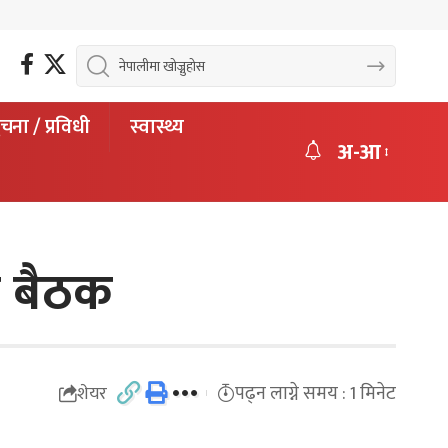
चना / प्रविधी
स्वास्थ्य
अ-आ
न बैठक
पढ्न लाग्ने समय : 1 मिनेट
शेयर