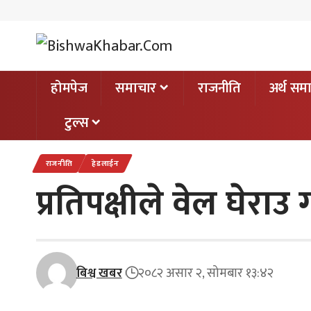
होमपेज
समाचार
राजनीति
अर्थ सम
टुल्स
राजनीति
हेडलाईन
प्रतिपक्षीले वेल घेर
बिश्व खबर
२०८२ असार २, सोमबार १३:४२