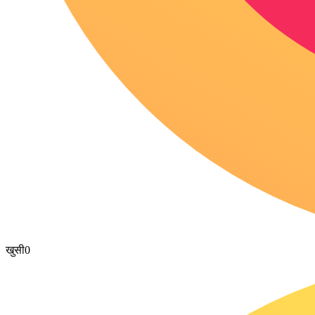
खुसी
0