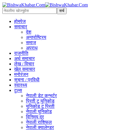
होमपेज
समाचार
देश
अन्तर्राष्ट्रिय
समाज
अपराध
राजनीति
अर्थ समाचार
लेख / विचार
खेल समाचार
मनोरंजन
सुचना / प्रविधी
स्वास्थ्य
टुल्स
नेपाली डेट कन्भर्टर
प्रिती टु युनिकोड
युनिकोड टु प्रिती
नेपाली युनिकोड
विनिमय दर
नेपाली राशिफल
नेपाली क्यालेण्डर