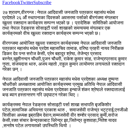
Facebook
Twitter
Subscribe
२७ श्रावण,वीरगन्ज : नेपाल आदिवासी जनजाति पत्रकार महासंघ मधेस
प्रदेशले २६ औं स्थापनाका दिवसको अवसरमा पर्साको बीरगंजमा मंगलबार
खुल्ला रक्तदान कार्यक्रम सम्पन्न भएको छ । प्रादेशिक समितिको आयोजना
तथा नेपाल रेडक्रस सोसाइटी पर्सा शाखाको समन्वयमा मंगलबार एक
कार्यक्रमको वीच खुल्ला रक्तदान कार्यक्रम सम्पन्न भएको छ।
वीरगन्जमा आयोजित खुल्ला रक्तदान कार्यक्रममा नेपाल आदिवासी जनजाति
पत्रकार महासंघ मधेस प्रदेश महासचिव तामाङ, वरिष्ठ प्रहरी नायव निरीक्षक
डिकर देव पन्त सरोज केसी, प्रेम बहादुर श्रेष्ठ, तेजेन्द्र प्रसाद
बस्नेत,खुशीनन्दन चौधरी,पुजन चौधरी, राकेश कुमार साह, राजेन्द्रप्रसाद कुमार
गुप्ता, संजयदास थारु, अजय महतो ,राहुल कुमार लायोमगर लगायतले रक्तदान
गरेका छन् ।
नेपाल आदिवासी जनजाति पत्रकार महासंघ मधेस प्रदेशका अध्यक्ष दुष्यन्त
चौधरीको अध्यक्षतामा आयोजित कार्यक्रममा प्रमुख अतिथि नेपाल आदिवासी
जनजाति पत्रकार महासंघ मधेस प्रदेशका इन्चार्ज शंकर श्रेष्ठले रक्तदातालाई
ब्ल्ड ब्याग हस्तान्तरण गरि उद्घाटन गरेका थिए ।
कार्यक्रममा नेपाल रेडक्रस सोसाइटी पर्सा शाखा सभापति बृजकिशोर
पटेल,सामाजिक अभियन्ता प्रकाश थारु , समाजसेवी राजेन्द्र भट्टराई,एनजीओ
सिसीका अध्यक्ष इब्राहिम देवान,सम्मजसेवी वीर शम्शेर प्रसाद कुर्मी,सरोज
केसी,रक्त संचार केन्द्रकाबाट धिरेन्द्र झा,जितेन्द्र कुशवाहा,नितेश यादव
,सन्तोष पटेल लगायतको उपस्थिति थियो ।