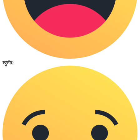
खुसी
0