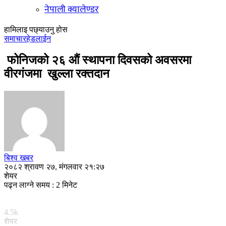
नेपाली क्यालेण्डर
हामिलाइ पछ्याउनु होस
समाचार
हेडलाईन
फोनिजको २६ औं स्थापना दिवसको अवसरमा
वीरगंजमा खुल्ला रक्तदान
बिश्व खबर
२०८२ श्रावण २७, मंगलवार २१:२७
शेयर
पढ्न लाग्ने समय : 2 मिनेट
4.5k
शेयर