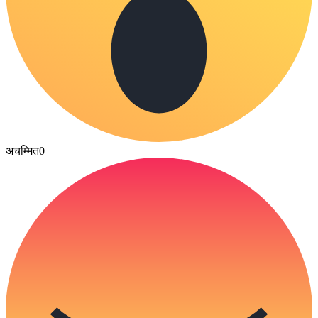
अचम्मित
0