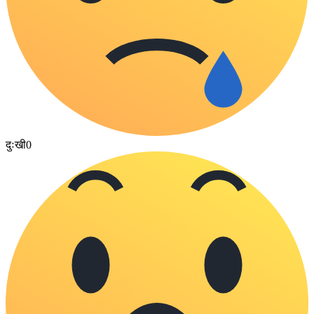
दुःखी
0