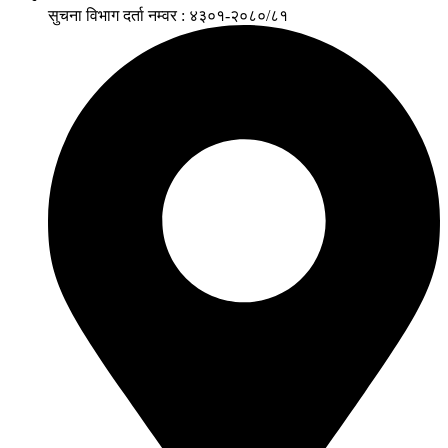
सुचना विभाग दर्ता नम्वर : ४३०१-२०८०/८१