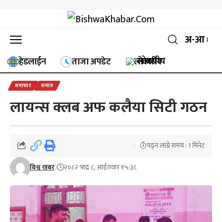
अ-आ
लोकप्रीय
हेडलाईन
ताजा अपडेट
समाचार
समाज
लायन्स क्लब अफ कलैया सिटी गठन
पढ्न लाग्ने समय : 1 मिनेट
बिश्व खबर
२०८२ भाद्र ८, आईतवार १५:३८