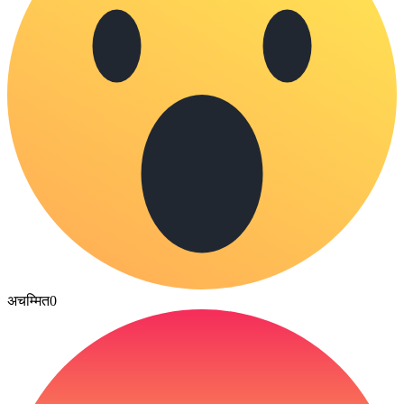
अचम्मित
0