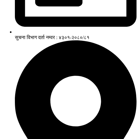
सुचना विभाग दर्ता नम्वर : ४३०१-२०८०/८१