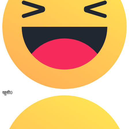
खुसी
0