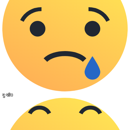
दुःखी
0