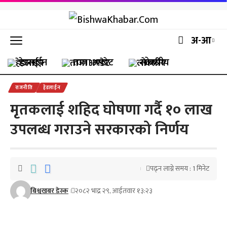
अ-आ
हेडलाईन
ताजा अपडेट
लोकप्रीय
राजनीति
हेडलाईन
मृतकलाई शहिद घोषणा गर्दै १० लाख
उपलब्ध गराउने सरकारको निर्णय
पढ्न लाग्ने समय : 1 मिनेट
बिश्वखबर डेस्क
२०८२ भाद्र २९, आईतवार १३:२३