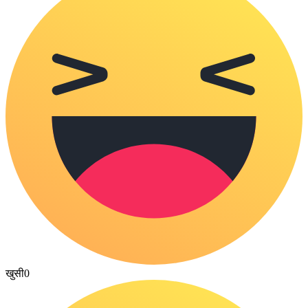
खुसी
0