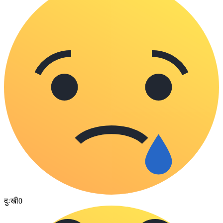
दुःखी
0