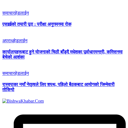
समाचार
हेडलाईन
एसइईको तयारी पूरा : परीक्षा अनुगमनमा रोक
अपराध
हेडलाईन
कार्यालयहरूबाट हुने योजनाको चिठी बाँड्दै मधेशका पूर्वाधारमन्त्री, कमिसनमा
बेचेको आशंका
समाचार
हेडलाईन
रास्वपाका नयाँ नेतृत्वले लिए शपथ, पहिलो बैठकबाट आयोगको जिम्मेवारी
तोकियो