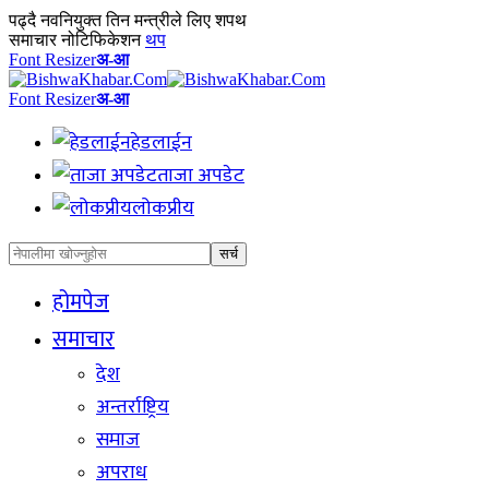
पढ्दै
नवनियुक्त तिन मन्त्रीले लिए शपथ
समाचार नोटिफिकेशन
थप
Font Resizer
अ-आ
Font Resizer
अ-आ
हेडलाईन
ताजा अपडेट
लोकप्रीय
होमपेज
समाचार
देश
अन्तर्राष्ट्रिय
समाज
अपराध