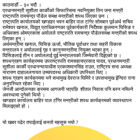
काठमाडौं – ३० भदौ ।
प्रधानमन्त्री सुशीला कार्कीको सिफारिसमा नवनियुक्त तिन जना मन्त्री
राष्ट्रपति रामचन्द्र पौडेल समक्ष मन्त्रीको शपथ लिएका छन ।
राष्ट्रपति कार्यालयको खण्डहर भवन बाहिर पाल टांगेर सोमबार पूर्वअर्थ सचिव
रामेश्वर खनाल, विद्युत् प्राधिकरणका पूर्वकार्यकारी निर्देशक कुलमान घिसिङ र
अधिवक्ता ओमप्रकाश अर्यालले राष्ट्रपति रामचन्द्र पौडेलसमक्ष मन्त्रीको शपथ
लिएका हुन् ।
अर्थमन्त्रीमा खनाल, घिसिङ ऊर्जा, भौतिक पूर्वाधार तथा सहरी विकास
मन्त्रालय र अर्याललाई गृह र कानुनमन्त्रीमा नियुक्त भएका हुन् ।
घिसिङलाई तीन र अर्याललाई दुई मन्त्रालयको जिम्मेवारी दिइएको छ ।
शपथग्रहण कार्यक्रममा उपराष्ट्रपति रामसहायप्रसाद यादव, प्रधानमन्त्री
सुशीला कार्की प्रधानन्यायाधीश प्रकाशमानसिंह राउत, राष्ट्रिय सभा अध्यक्ष
नारायण दाहाललगायत उच्चपदस्थ अधिकारी उपस्थित थिए ।
शपथ ग्रहण कार्यक्रममा भने सभामुख देवराज घिमिरे र उपसभामुख ईन्दिरा राना
अनुपस्थित रहेका थिए ।
जेनजी आन्दोलनका क्रममा आगजनी भएपछि शीतल निवास पनि बस्न नमिल्ने
अवस्थामा पुगेको थियो ।
खण्डहर कार्यालय बाहिर पाल टाँगेर मन्त्रीको शपथ कार्यक्रमको व्यवस्थापन
मिलाइएको हो ।
यो खबर पढेर तपाईलाई कस्तो महसुस भयो ?