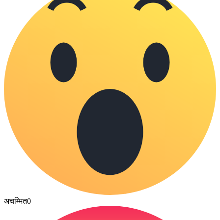
अचम्मित
0