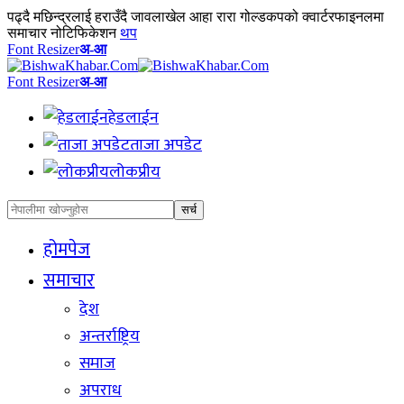
पढ्दै
मछिन्द्रलाई हराउँदै जावलाखेल आहा रारा गोल्डकपको क्वार्टरफाइनलमा
समाचार नोटिफिकेशन
थप
Font Resizer
अ-आ
Font Resizer
अ-आ
हेडलाईन
ताजा अपडेट
लोकप्रीय
होमपेज
समाचार
देश
अन्तर्राष्ट्रिय
समाज
अपराध