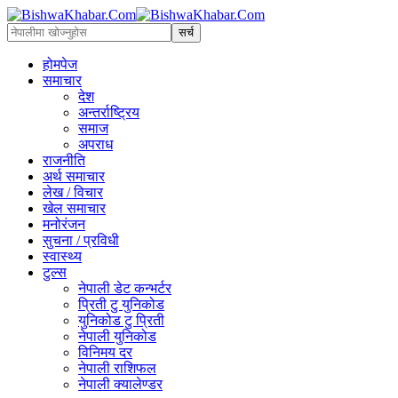
होमपेज
समाचार
देश
अन्तर्राष्ट्रिय
समाज
अपराध
राजनीति
अर्थ समाचार
लेख / विचार
खेल समाचार
मनोरंजन
सुचना / प्रविधी
स्वास्थ्य
टुल्स
नेपाली डेट कन्भर्टर
प्रिती टु युनिकोड
युनिकोड टु प्रिती
नेपाली युनिकोड
विनिमय दर
नेपाली राशिफल
नेपाली क्यालेण्डर