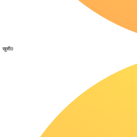
खुसी
0