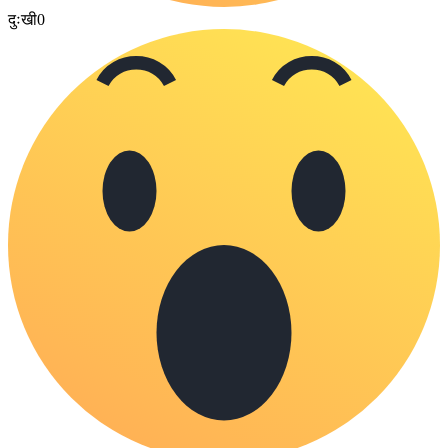
दुःखी
0