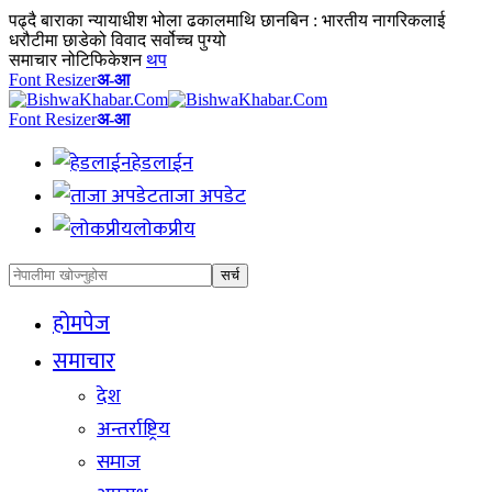
पढ्दै
बाराका न्यायाधीश भोला ढकालमाथि छानबिन : भारतीय नागरिकलाई
धरौटीमा छाडेको विवाद सर्वोच्च पुग्यो
समाचार नोटिफिकेशन
थप
Font Resizer
अ-आ
Font Resizer
अ-आ
हेडलाईन
ताजा अपडेट
लोकप्रीय
होमपेज
समाचार
देश
अन्तर्राष्ट्रिय
समाज