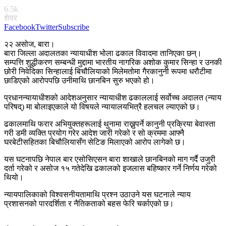
6.5k
शेयर
Facebook
Twitter
Subscribe
२२ असोज, बारा।
बारा जिल्ला अदालतका न्यायाधीश भोला ढकाल विवादमा तानिएका छन्।
सम्पत्ति शुद्धीकरण सम्बन्धी मुद्दामा भारतीय नागरिक अशोक कुमार सिन्हा र उनकी
छोरी निवेदिका सिन्हालाई बिचौलियाको मिलेमतोमा गैरकानुनी रूपमा धरौटीमा
छाडिएको आरोपपछि उनीमाथि छानबिन सुरु भएको हो।
प्रधानन्यायाधीशको आदेशअनुसार न्यायाधीश ढकाललाई सर्वोच्च अदालत (न्याय
परिषद्) मा बोलाइएकाले यो विषयले न्यायालयभित्रै हलचल ल्याएको छ।
ढकालमाथि फरार अभियुक्तहरूलाई थुनामा राख्नुपर्ने कानुनी प्रक्रिया बेवास्ता
गरी डमी व्यक्ति प्रयोग गरेर आदेश जारी गरेको र सो क्रममा आफ्नै
घरबेटीसहितका बिचौलियासँग सेटिङ मिलाएको आरोप लागेको छ।
यस घटनापछि नेपाल बार एसोसिएसन बारा शाखाले छानबिनको माग गर्दै उजुरी
दर्ता गरेको र असोज १५ गतेदेखि ढकालको इजलास बहिष्कार गर्ने निर्णय गरेको
थियो।
न्यायपालिकाको विश्वसनीयतामाथि प्रश्न उठाउने यस घटनाले न्याय
प्रशासनको पारदर्शिता र नैतिकताको बहस फेरि चर्काएको छ।