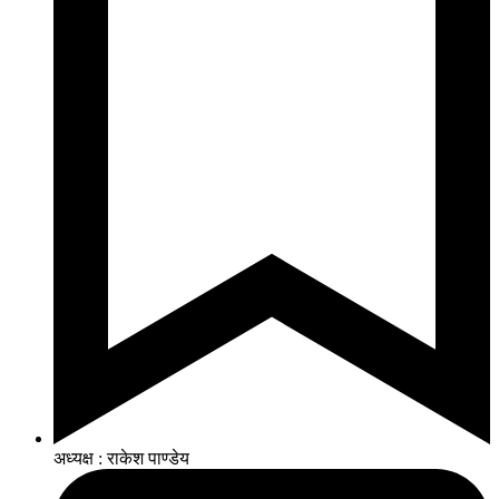
अध्यक्ष : राकेश पाण्डेय