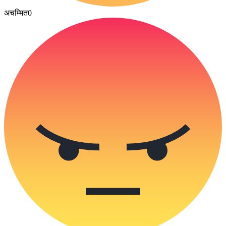
अचम्मित
0