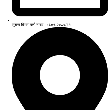
सुचना विभाग दर्ता नम्वर : ४३०१-२०८०/८१