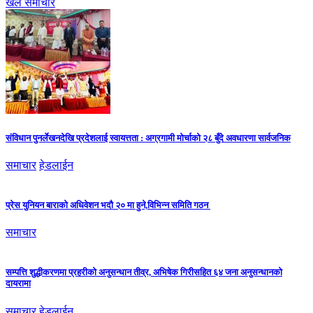
खेल समाचार
संविधान पुनर्लेखनदेखि प्रदेशलाई स्वायत्तता : अग्रगामी मोर्चाको २८ बुँदे अवधारणा सार्वजनिक
समाचार
हेडलाईन
प्रेस युनियन बाराको अधिवेशन भदौ २० मा हुने,विभिन्न समिति गठन
समाचार
सम्पत्ति शुद्धीकरणमा प्रहरीको अनुसन्धान तीव्र, अभिषेक गिरीसहित ६४ जना अनुसन्धानको
दायरामा
समाचार
हेडलाईन