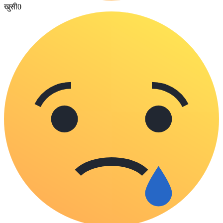
खुसी
0