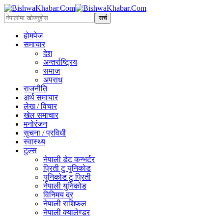
होमपेज
समाचार
देश
अन्तर्राष्ट्रिय
समाज
अपराध
राजनीति
अर्थ समाचार
लेख / विचार
खेल समाचार
मनोरंजन
सुचना / प्रविधी
स्वास्थ्य
टुल्स
नेपाली डेट कन्भर्टर
प्रिती टु युनिकोड
युनिकोड टु प्रिती
नेपाली युनिकोड
विनिमय दर
नेपाली राशिफल
नेपाली क्यालेण्डर