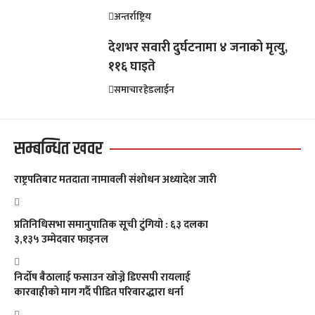
अन्तर्राष्ट्रिय
देशभर सवारी दुर्घटनामा ४ जनाको मृत्यु,
११६ घाइते
समाचार
हेडलाईन
सम्बन्धित खवर
राष्ट्रपतिबाट मतदाता नामावली संशोधन अध्यादेश जारी
प्रतिनिधिसभा समानुपातिक सूची टुंगियो : ६३ दलका
३,१३५ उम्मेदवार फाइनल
निर्दोष बैठालाई फसाउन खोज्ने डिएसपी रायलाई
कारवाहीको माग गर्दै पीडित परिवारद्धारा धर्ना