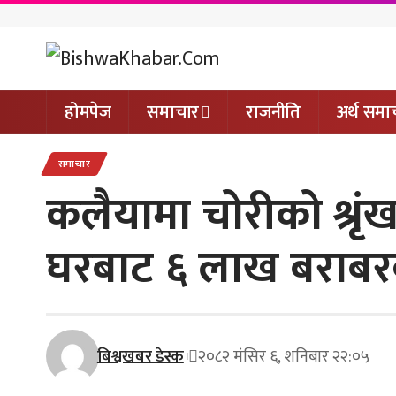
होमपेज
समाचार
राजनीति
अर्थ समा
समाचार
कलैयामा चोरीको श्रृं
घरबाट ६ लाख बराबरक
बिश्वखबर डेस्क
२०८२ मंसिर ६, शनिबार २२:०५