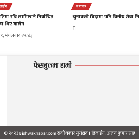
डलाईन
समाचार
तिमा रवि लामिछाने निर्वाचित,
चुनावको बिदामा पनि वित्तीय सेवा नि
ेका थिए बालेन
९, मंगलवार २२:४३
फेसबुकमा हामी
© २०२३ Bishwakhabar.com सर्वाधिकार सुरक्षित । डिजाईन :
अरुण कुमार साह